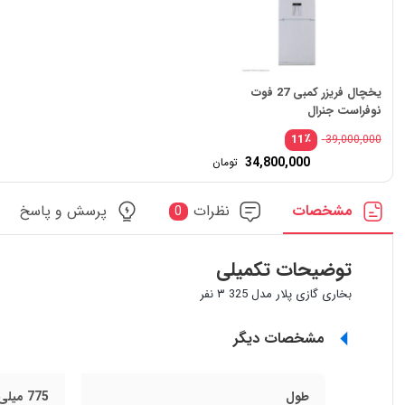
یخچال فریزر کمبی 27 فوت
نوفراست جنرال
٪
11
39,000,000
34,800,000
تومان
مشخصات
نظرات
پرسش و پاسخ
0
توضیحات تکمیلی
بخاری گازی پلار مدل 325 ۳ نفر
مشخصات دیگر
طول
775 میلی متر