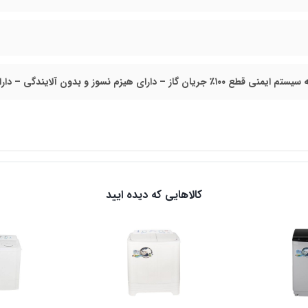
 – دارای هیزم نسوز و بدون آلایندگی – دارای مشعل استینلس استیل – مجهز به شیر کنترل تدریجی
کالاهایی که دیده ایید