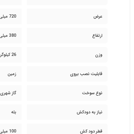
عرض
720 میلی متر
ارتفاع
380 میلی متر
وزن
26 کیلوگرم
قابلیت نصب بروی
زمین
نوع سوخت
گاز شهری
نیاز به دودکش
بله
قطر دود کش
100 میلی متر