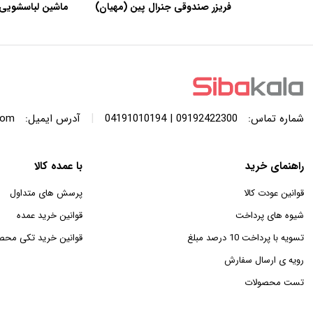
فریزر صندوقی جنرال پین (مهیان)
ماشین لباسشویی 
با ظرفیت 440 لیتر
SWF120A ظرفیت 12 کیلوگرم
|
شماره تماس:
09192422300 | 04191010194
آدرس ایمیل:
com
راهنمای خرید
با عمده کالا
قوانین عودت کالا
پرسش های متداول
شیوه های پرداخت
قوانین خرید عمده
تسویه با پرداخت 10 درصد مبلغ
قوانین خرید تکی محص
رویه ی ارسال سفارش
تست محصولات