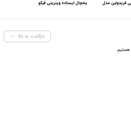
ی فریدولین مدل
یخچال ایستاده ویترینی فیکو
عرض 60 سانتی متر
بازگشت به بالا