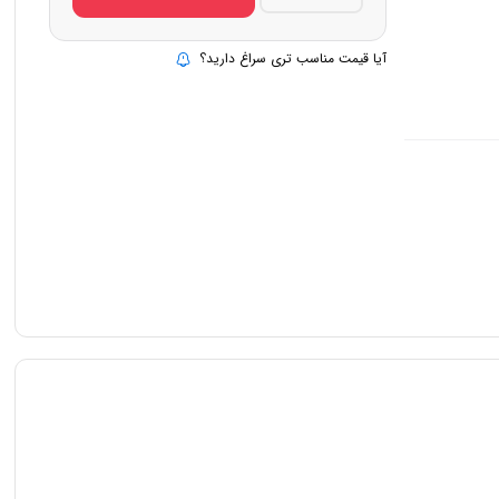
گازی
پلار
مدل
325
آیا قیمت مناسب تری سراغ دارید؟
۳
نفر
quantity