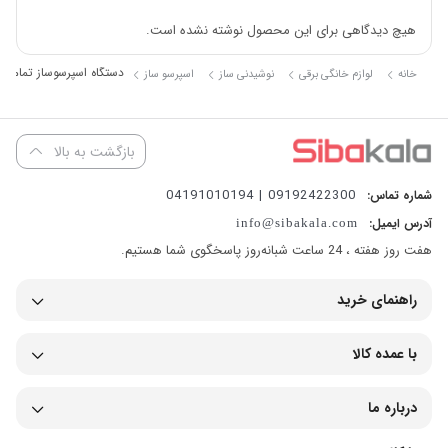
هیچ دیدگاهی برای این محصول نوشته نشده است.
می‌توانید کف شیر برای انواع نوشیدنی‌های متنوع آماده کنید.
دستگاه اسپرسوساز تمام اتوماتیک فی
خانه
لوازم خانگی برقی
نوشیدنی ساز
اسپرسو ساز
بازگشت به بالا
09192422300 | 04191010194
شماره تماس:
آدرس ایمیل:
info@sibakala.com
هفت روز هفته ، 24 ساعت شبانه‌روز پاسخگوی شما هستیم.
راهنمای خرید
با عمده کالا
ویژگی‌های اسپرسوساز فیلیپس مدل 2220
اسپرسوساز فیلیپس مدل EP2220/10 دارای توان ۱۵۰۰ وات و فشار بخار
درباره ما
۱۵ بار است که این قدرت بالا و بی‌نظیر دستگاه را به ما گوشزد می‌کند.