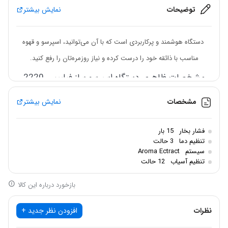
توضیحات
نمایش بیشتر
دستگاه هوشمند و پرکاربردی است که با آن می‌توانید، اسپرسو و قهوه
مناسب با ذائقه خود را درست کرده و نیاز روزمره‌تان را رفع کنید.
مشخصات ظاهری دستگاه اسپرسو ساز فیلیپس 2220
اسپرسوساز
فیلیپس 2220 با طراحی لوکس و مدرنی که به خود اختصاص
مشخصات
نمایش بیشتر
داده می‌تواند برای هر دکوراسیونی مناسب باشد و جلوه خانه و کافه‌تان را
بهبود ببخشد.
فشار بخار
15 بار
تنظیم دما
3 حالت
همچنین مجهز به نمایشگر تمام لمسی است که سرو نوشیدنی‌های متنوع
سیستم
Aroma Ectract
تنظیم آسیاب
12 حالت
و تنظیمات آن‌ها بر روی پنل کار گذاشته شده است.
دارای سینی چکه‌گیر بوده که به‌راحتی قابل‌جدا شدن و شستشو است.
بازخورد درباره این کالا
مجهز به ۲ نازل قهوه است که می‌تواند هم‌زمان ۲ فنجان نوشیدنی را برای
نظرات
افزودن نظر جدید +
شما فراهم کند.
نازل بخار این دستگاه در سمت چپ دستگاه قرار دارد که با استفاده از آن