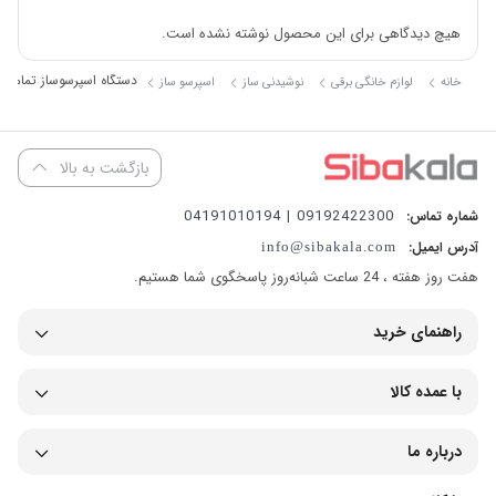
هیچ دیدگاهی برای این محصول نوشته نشده است.
دستگاه اسپرسوساز تمام اتوماتیک فیلیپس 7/90
خانه
لوازم خانگی برقی
نوشیدنی ساز
اسپرسو ساز
بازگشت به بالا
مشخصات اسپرسوساز ep3347 فیلیپس
09192422300 | 04191010194
شماره تماس:
آدرس ایمیل:
info@sibakala.com
اسپرسوسازEP3347 Philips
یکی از دستگاه‌های محبوب سری 3300
هفت روز هفته ، 24 ساعت شبانه‌روز پاسخگوی شما هستیم.
فیلیپس است که به دلیل ترکیبی از عملکرد حرفه‌ای و استفاده آسان، توجه
راهنمای خرید
زیادی را به خود جلب کرده است.
این اسپرسوساز دارای یک آسیاب سرامیکی با قابلیت تنظیم در 12 سطح
با عمده کالا
است که به شما امکان می‌دهد قهوه‌ای دقیقاً مطابق با سلیقه‌تان تهیه کنید.
همچنین فشار 15 بار دستگاه به شما کمک می‌کند تا عصاره‌ای قوی از
درباره ما
دانه‌های قهوه بگیرید.