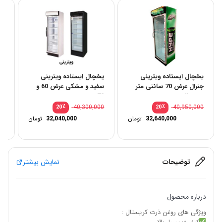
یخچال ایستاده ویترینی
یخچال ایستاده ویترینی
بخ
جنرال عرض 70 سانتی متر
سفید و مشکی عرض 60 و
پرنس
دیجیتال
70
00
٪
40,300,000
٪
40,950,000
20
20
قیمت
32,640,000
تومان
32,040,000
تومان
اصلی:
قیمت
40,950,000 تومان
فعلی:
بود.
32,640,000 تومان.
توضیحات
نمایش بیشتر
درباره محصول
ویژگی های روغن ذرت کریستال :