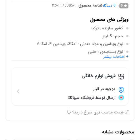
0
دیدگاه
شناسه محصول:
ttp-1175085-1
0
ویژگی های محصول
کشور سازنده
: ترکیه
حجم
: 5 لیتر
نوع ویتامین و مواد معدنی
: امگا3، ویتامین E، امگا 6
نوع بسته‌بندی
: حلبی
+ اطلاعات بیشتر
ویژگی روغن
: دارای ویتامین، حاوی آنتی‌اکسیدان
حالت روغن
: مایع
فروش لوازم خانگی
موجود در انبار
ارسال توسط فروشگاه سیباکالا
آیا قیمت مناسب تری سراغ دارید؟
محصولات مشابه