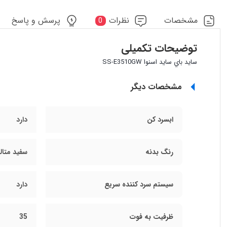
مشخصات
نظرات
پرسش و پاسخ
0
توضیحات تکمیلی
سايد باي سايد اسنوا SS-E3510GW
مشخصات دیگر
ابسرد کن
دارد
رنگ بدنه
سفید متال
سیستم سرد کننده سریع
دارد
ظرفيت به فوت
35