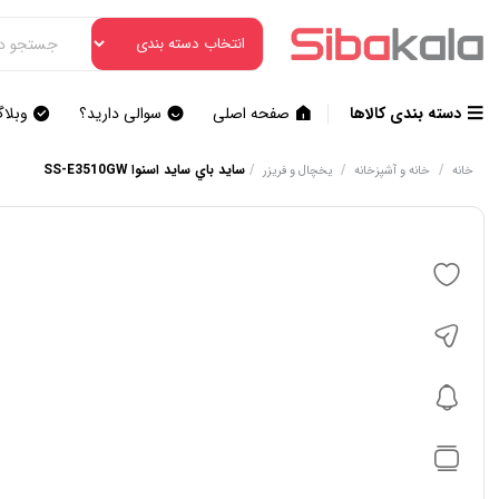
دسته بندی کالاها
صفحه اصلی
سوالی دارید؟
وبلا
/
/
/
سايد باي سايد اسنوا SS-E3510GW
خانه
خانه و آشپزخانه
یخچال و فریزر