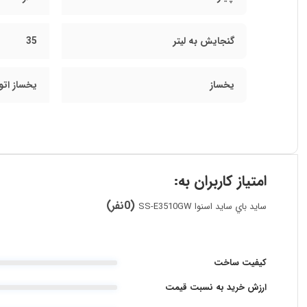
گنجايش به ليتر
35
یخساز
يخساز اتو
امتیاز کاربران به:
(0نفر)
سايد باي سايد اسنوا SS-E3510GW
کیفیت ساخت
ارزش خرید به نسبت قیمت