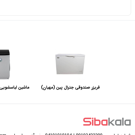
فریزر صندوقی جنرال پین (مهیان)
ماشین لباسشویی 
با ظرفیت 440 لیتر
SWF120A ظرفیت 12 کیلوگرم