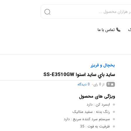
گ
تماس با ما
یخچال و فریزر
سايد باي سايد اسنوا SS-E3510GW
از 0 رای
0
دیدگاه
0
ویژگی های محصول
ابسرد کن
: دارد
رنگ بدنه
: سفید متالیک
سیستم سرد کننده سریع
: دارد
ظرفيت به فوت
: 35