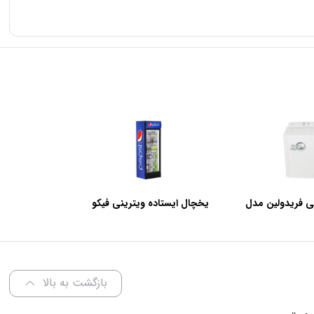
ی فریدولین مدل
یخچال ایستاده ویترینی فیکو
عرض 60 سانتی متر
بازگشت به بالا