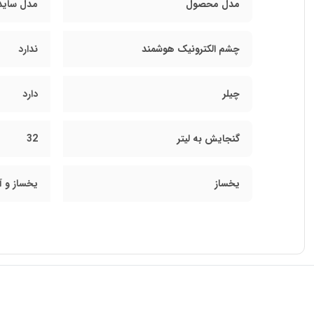
مدل محصول
مدل ساید 
چشم الکترونیک هوشمند
ندارد
چیلر
دارد
گنجايش به ليتر
32
یخساز
یخساز و آ