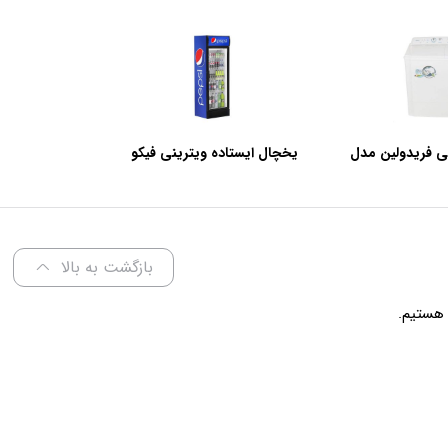
ی فریدولین مدل
یخچال ایستاده ویترینی فیکو
عرض 60 سانتی متر
بازگشت به بالا