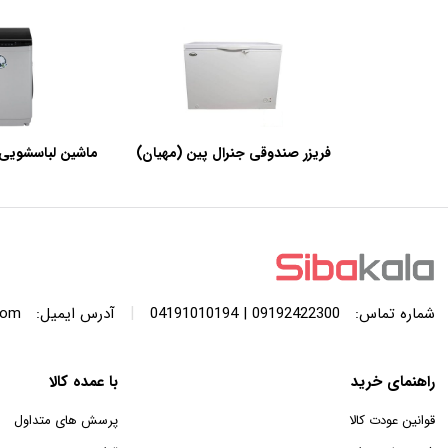
فریزر صندوقی جنرال پین (مهیان)
ماشین لباسشویی 
با ظرفیت 440 لیتر
SWF120A ظرفیت 12 کیلوگرم
|
شماره تماس:
09192422300 | 04191010194
آدرس ایمیل:
com
راهنمای خرید
با عمده کالا
قوانین عودت کالا
پرسش های متداول