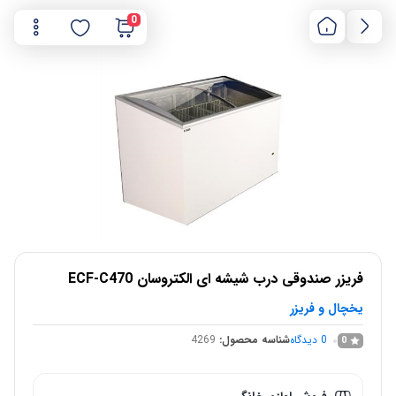
0
فریزر صندوقی درب شیشه ای الکتروسان ECF-C470
یخچال و فریزر
0
دیدگاه
شناسه محصول:
4269
0