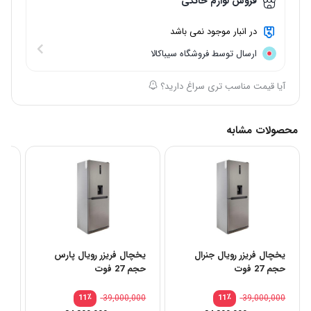
فروش لوازم خانگی
در انبار موجود نمی باشد
ارسال توسط فروشگاه سیباکالا
آیا قیمت مناسب تری سراغ دارید؟
محصولات مشابه
یخچال فریزر رویال جنرال
یخچال فریزر رویال پارس
حجم 27 فوت
حجم 27 فوت
نو
00
٪
39,000,000
٪
39,000,000
11
11