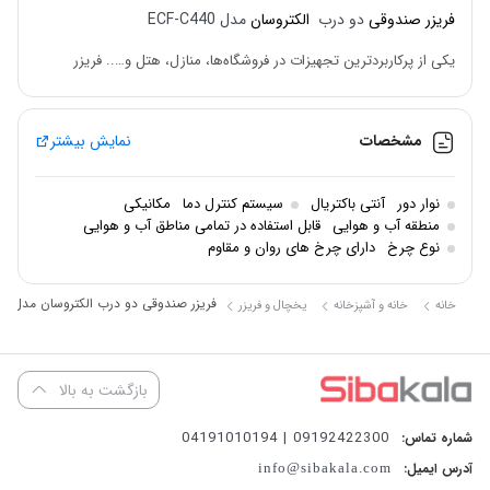
فریزر صندوقی
دو درب
الکتروسان
مدل ECF-C440
یکی از پرکاربردترین تجهیزات در فروشگاه‌ها، منازل، هتل و….. فریزر
صندوقی است.
از ویژگی‌های بارز فریزر صندوقی می‌توان به اشغال فضای کم با ظرفیت زیاد
مشخصات
نمایش بیشتر
محصول اشاره کرد.
فریزر صندوقی به صورت معمول در ابعاد مختلف تولید می‌شود تا نیاز
نوار دور
آنتی باکتریال
سیستم کنترل دما
مکانیکی
منطقه آب و هوایی
قابل استفاده در تمامی مناطق آب و هوایی
مشتریان عزیز را رفع نماید.
نوع چرخ
دارای چرخ های روان و مقاوم
فضای درونی فریزر صندوقی الکتروسان مدل 440 با استفاده از سبد‌های
فریزر صندوقی دو درب الکتروسان مدل ECF-C440
توری طبقه‌بندی شده است تا کاربردی‌تر و راحت‌تر باشد؛
خانه
خانه و آشپزخانه
یخچال و فریزر
از این رو فریزر صندوقی الکترؤسان مدل 440 نمونه‌ای بارز از محصولات
خوب حال حاضر بازار است.
بازگشت به بالا
09192422300 | 04191010194
شماره تماس:
آدرس ایمیل:
info@sibakala.com