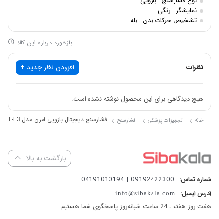
نوع فشارسنج
بازویی
عملکردها
نمایشگر
رنگی
تشخیص حرکات بدن
بله
اندازه‌گیری
فشار خون سیستولیک و دیاستولیک
به‌صورت دیجیتال و
بازخورد درباره این کالا
اتوماتیک.
نظرات
افزودن نظر جدید +
ضبط
ECG تک‌کاناله
برای بررسی ریتم قلب.
هیچ دیدگاهی برای این محصول نوشته نشده است.
قابلیت اندازه‌گیری جداگانه:
فشارسنج دیجیتال بازویی امرن مدل HEM-7530T-E3 با قابلیت ECG
خانه
تجهیزات پزشکی
فشارسنج
✔ فقط
فشار خون
✔ فقط ECG
✔ یا هر دو هم‌زمان.
بازگشت به بالا
09192422300 | 04191010194
شماره تماس:
تشخیص اختلالات ریتمی مثل
فیبریلاسیون دهلیزی (AFib)، تند یا کندی
آدرس ایمیل:
info@sibakala.com
ضربان قلب
.
هفت روز هفته ، 24 ساعت شبانه‌روز پاسخگوی شما هستیم.