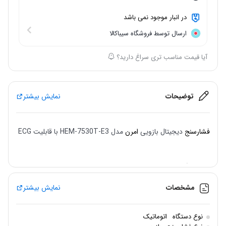
در انبار موجود نمی باشد
ارسال توسط فروشگاه سیباکالا
آیا قیمت مناسب تری سراغ دارید؟
توضیحات
نمایش بیشتر
فشارسنج
دیجیتال بازویی
امرن
مدل HEM-7530T-E3 با قابلیت ECG
این دستگاه یک فشارسنج دیجیتال بازویی حرفه‌ای با قابلیت
انجام
هم‌زمان اندازه‌گیری فشار خون و ECG (الکتروکاردیوگرام)
است — یعنی
مشخصات
نمایش بیشتر
علاوه بر فشار خون، می‌تواند
قلب را از نظر ریتم‌های غیرطبیعی بررسی
کند
.
نوع دستگاه
اتوماتیک