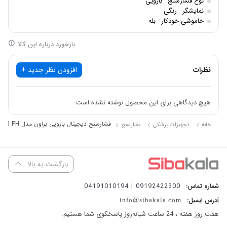
نوع فشارسنج
بازویی
با دقت ثابت شده و دو اندازه کاف، خوانش دقیق را برای طیف گسترده ای
نمایشگر
رنگی
خاموشی خودکار
بله
از کاربران تضمین می کند.
بازخورد درباره این کالا
نظرات
افزودن نظر جدید +
هیچ دیدگاهی برای این محصول نوشته نشده است.
فشارسنج دیجیتال بازویی براون مدل ExactFit 3 BUA 6150 PH
خانه
تجهیزات پزشکی
فشارسنج
بازگشت به بالا
09192422300 | 04191010194
شماره تماس:
دقت اثبات شده
آدرس ایمیل:
info@sibakala.com
فشار سنج
بازویی براون مدل ExactFit 3™ دارای اعتبار بالینی است و
هفت روز هفته ، 24 ساعت شبانه‌روز پاسخگوی شما هستیم.