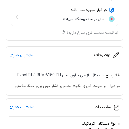
در انبار موجود نمی باشد
ارسال توسط فروشگاه سیباکالا
آیا قیمت مناسب تری سراغ دارید؟
توضیحات
نمایش بیشتر
فشارسنج
دیجیتال بازویی براون مدل ExactFit 3 BUA 6150 PH
در دنیای پر سرعت امروز، نظارت منظم بر فشار خون برای حفظ سلامتی
ضروری است.
مانیتور فشار خون براون ExactFit 3 دستگاهی قابل اعتماد و کاربرپسند
مشخصات
نمایش بیشتر
است که برای اندازه گیری سریع و آسان فشار خون در خانه طراحی شده
است.
نوع دستگاه
اتوماتیک