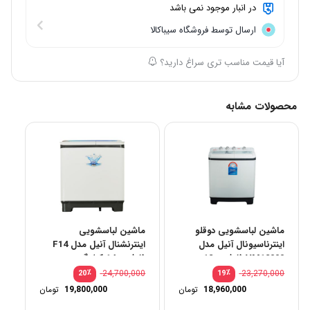
در انبار موجود نمی باشد
ارسال توسط فروشگاه سیباکالا
آیا قیمت مناسب تری سراغ دارید؟
محصولات مشابه
ماشین لباسشویی دوقلو
ماشین لباسشویی
اینترناسیونال آنیل مدل
اینترنشنال آنیل مدل F14
VM12000 ظرفیت 12
ظرفیت 14 کیلوگرم
کیلوگرم
٪
24,700,000
٪
23,270,000
20
19
قیمت
قیمت
18,960,000
تومان
19,800,000
تومان
اصلی:
اصلی:
قیمت
قیمت
23,270,000 تومان
فعلی:
فعلی: