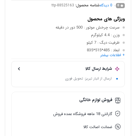
0
دیدگاه
شناسه محصول:
ttp-88525163
0
ویژگی های محصول
سرعت چرخش موتور
: 500 دور در دقیقه
وزن
: 4.4 کیلوگرم
ظرفیت دیگ
: 7 کیلو
ابعاد
: 485*515*835
+ اطلاعات بیشتر
زاویه باز شدن در
: 90
پشتیبانی از برنامه هاب خاص
: مجهز به آبشار پرتاب آب و پرزگیر
شرایط ارسال کالا
ارسال از انبار تبریز: تحویل فوری
فروش لوازم خانگی
گارانتی 18 ماهه فروشگاه عمده فروش
ضمانت اصالت کالا