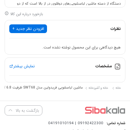
دستگاه از دسته ماشین لباسشویی‌های دوقلوی در از بالا است که از دو
دیگ مجزا برای عمل شستن و خشک کردن برخوردار است. دیگ
بازخورد درباره این کالا
شست‌وشوی دستگاه از گنجایش 6.8 لیتر بهره می‌برد. همچنین قسمت
نظرات
افزودن نظر جدید +
مخصوص خشک‌کن با گنجایش 3.5 کیلوگرم در این مدل تعبیه شده است
و کاربر می‌تواند پس از پایان شست‌وشو لباس‌ها را با استفاده از آن خشک
هیچ دیدگاهی برای این محصول نوشته نشده است.
کند. پنل تنظیمات ماشین لباسشویی که در قسمت بالای آن قرار دارد،
علاوه‌بر تنظیم برنامه شست‌وشو در سه حالت مختلف، امکان تعیین زمان
مشخصات
نمایش بیشتر
شست‌وشو از 3 تا 15 دقیقه را به کاربر داده است. دکمه‌های تنظیمات این
مدل از نوع پیچی ولومی هستند و کاربری بسیار آسانی دارند. همچنین
دکمه پیچی جداگانه‌ای برای اعمال تنظیمات بخش خشک‌کن در نظر گرفته
ماشین لباسشویی فریدولین مدل SWT68 ظرفیت 6.8 کیلوگرم
خانه
خانه و آشپزخانه
شده است که تنظیم زمان شست‌وشو را از 1 تا 5 دقیقه ممکن کرده است.
در نظر داشته باشید که فریدولین، یک شرکت تولیدی صنعتی ایرانی است
بازگشت به بالا
که پیش از 35 سال سابقه دارد. فعالیت اصلی فریدولین، در زمینه‌ی تولید
09192422300 | 04191010194
شماره تماس:
مینی‌واش و ماشین‌های لباسشویی نیمه‌خودکار و خودکار در طراح‌ها و