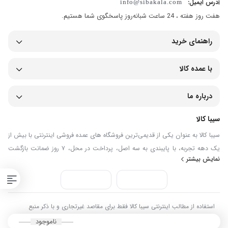
آدرس ایمیل:
info@sibakala.com
مدل‌های متنوع است. از ویژگی‌های محصولات این شرکت می‌توان به
هفت روز هفته ، 24 ساعت شبانه‌روز پاسخگوی شما هستیم.
استفاده از فناوری روز در تولیدات، صرفه‌جویی در مصرف آب و مواد شوینده
و کاهش زمان شستشوی لباس‌ها اشاره کرد.
راهنمای خرید
با عمده کالا
درباره ما
سیبا کالا
سیبا کالا به عنوان یکی از قدیمی‌ترین فروشگاه های عمده فروشی اینترنتی با بیش از
یک دهه تجربه، با پایبندی به سه اصل، پرداخت در محل، ۷ روز ضمانت بازگشت
نمایش بیشتر
کالا و تضمین اصل‌بودن کالا موفق شده تا همگام با فروشگاه‌های معتبر جهان، به
بزرگ‌ترین فروشگاه اینترنتی ایران تبدیل شود. به محض ورود به سایت سیبا کالا با
دنیایی از کالا رو به رو می‌شوید! هر آنچه که نیاز دارید و به ذهن شما خطور می‌کند
در اینجا پیدا خواهید کرد.
استفاده از مطالب اینترنتی سیبا کالا فقط برای مقاصد غیرتجاری و با ذکر منبع
بلامانع است. کلیه حقوق این سایت متعلق به سیبا کالا می‌باشد
ناموجود