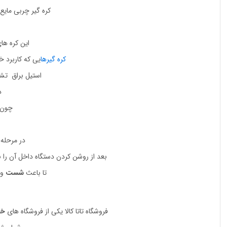
کره گیر چربی مایع
این کره ها
کره گیرها
یی که کاربرد خ
استیل براق تشکیل د
د
چون 
در مرحله 
بعد از روشن کردن دستگاه داخل آن را 
تا باعث
شست
و
فروشگاه تاتا کالا یکی از فروشگاه های
خ