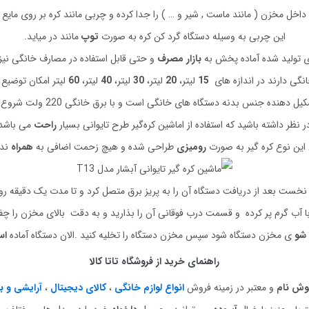
 داخل مخزن ( مانند ماست , شیر و … ) را جدا کرده و چربی مانند کره بر روی مایع
این چربی به وسیله دستگاه گرد کن کره به صورت
توپ
مانند در میاید.
ی تولید شده آماده پخش به
بازار مصرف
و حتی قابل استفاده در مصارف خانگی نیز
انگی دارند در اندازه های
15
لیتر،
20
لیتر،
30
لیتر،
40
لیتر،
60
لیتر امکان توضیع به
هنده جنس بدنه دستگاه های خانگی است و با برق خانگی 220 ولت شروع به کار می کنند
ر نظر داشته باشید که استفاده از اماشین کره‌گیر طرح تایوانی بسیار
راحت
می باشد
این نوع کره گیر به صورت
رومیزی
طراحی شده و هیچ زحمت اضافی به
همراه
ندا
نخست بعد از دریافت دستگاه آن را به پریز برق متصل کرد و تا مدت یک دقیقه ر
با آب گرم پر کرده و قسمت درب فوقانی آن را بذارید و به دقت بالای مخزن را 
شو
ی مخزن دستگاه شود سپس مخزن دستگاه را تخلیه کنید .الان دستگاه آماده
اس
راهنمای خرید از فروشگاه تاتا کالا
وش
نام
و معتبر در زمینه فروش
انواع لوازم خانگی
،
کالای دیجیتال
،
آرایشی و ب