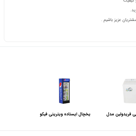
 کیفیت
د.
تریان عزیز باشیم .
ی فریدولین مدل
یخچال ایستاده ویترینی فیکو
عرض 60 سانتی متر