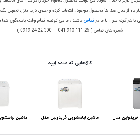
ریان عزیز با خیال
آسوده
می توانید محصول
دلخواه
خود را در مدل های مختلف و
ر بالا از میان
صد
ها
محصول موجود ، انتخاب کرده و جلوی درب منزل تحویل بگیری
ی یا هر گونه سوال با ما در
تماس
باشید ، ما می کوشیم
تمام
وقت
پاسخگوی شما مش
شماره های تماس ( 26 111 910 041 – 300 22 24 0919 )
کالاهایی که دیده ایید
فریدولین مدل
ماشین لباسشویی فریدولین مدل
ماشین لباسشوی
SWT68 ظرفیت 6.8 کیلوگرم
SWT150 ظرفیت 15 کیلوگرم