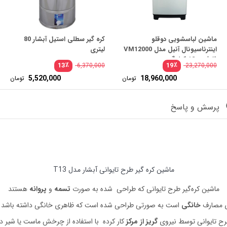
ماشین لباسشویی دوقلو
کره گیر سطلی استیل آبشار 80
اینترناسیونال آنیل مدل VM12000
لیتری
ظرفیت 12 کیلوگرم
٪
٪
13
19
6,370,000
23,270,000
مت
قیمت
قیم
5,520,000
18,960,000
تومان
تومان
لی:
اصلی:
اصل
مت
قیمت
قیم
9,750,000 تومان
23,270,000 تومان
ی:
فعلی:
فعلی
.
بود.
بود.
8,640 تومان.
18,960,000 تومان.
0,000
پرسش و پاسخ
ماشین کره‌ گیر طرح تایوانی آبشار مدل T13
ماشین کره‌گیر طرح تایوانی که طراحی شده به صورت
تسمه
و
پروانه
هستند
ای مصارف
خانگی
است به صورتی طراحی شده است که ظاهری خانگی داشته باشد 
طرح تایوانی توسط نیروی
گریز از مرکز
کار کرده با استفاده از چرخش ماست یا شیر د