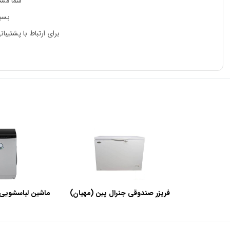
شما مشت
بسیا
برای ارتباط با پشتیبان
فریزر صندوقی جنرال پین (مهیان)
ماشین لباسشویی 
با ظرفیت 440 لیتر
SWF120A ظرفیت 12 کیلوگرم