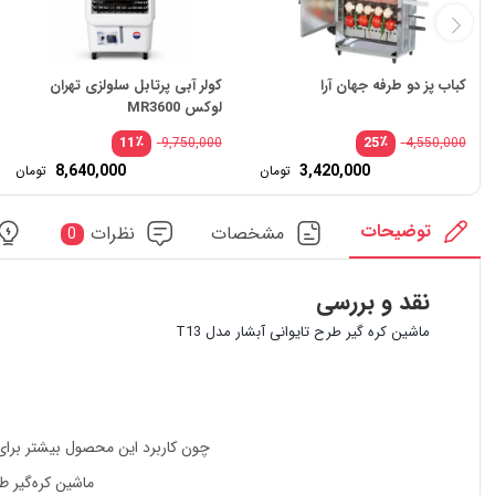
کباب پز دو طرفه جهان آرا
کولر آبی پرتابل سلولزی تهران
لوکس MR3600
٪
٪
11
25
9,750,000
4,550,000
قی
8,640,000
3,420,000
تومان
تومان
اص
قی
فعل
بود
,000
توضیحات
مشخصات
نظرات
0
نقد و بررسی
ماشین کره‌ گیر طرح تایوانی آبشار مدل T13
چون کاربرد این محصول بیشتر بر
ماشین کره‌گیر 