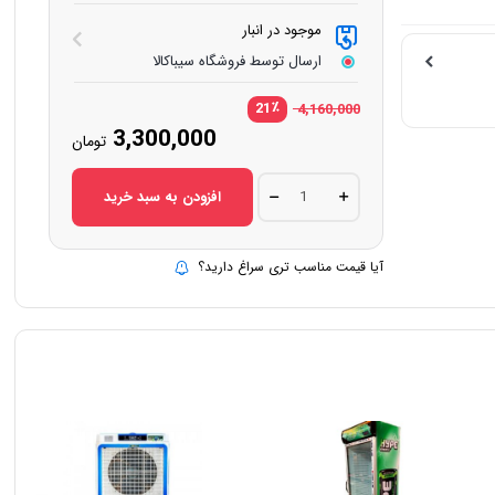
موجود در انبار
ارسال توسط فروشگاه سیباکالا
٪
21
4,160,000
قیمت
3,300,000
تومان
اصلی:
قیمت
فعلی:
بود.
ماشین
3,300,000 تومان.
افزودن به سبد خرید
کره‌
گیر
طرح
تایوانی
آیا قیمت مناسب تری سراغ دارید؟
آبشار
مدل
T13
quantity