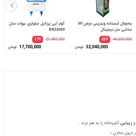
یخچال ایستاده ویترینی عرض 60
کولر آبی پرتابل سلولزی بروات مدل
سانتی متر دیجیتال
BR32000
٪
٪
17
20
21,450,000
40,300,000
ت
قیمت
17,700,000
32,040,000
تومان
تومان
ی:
اصلی:
ت
قیمت
6,370,000 تومان
40,300,000 تومان
:
فعلی:
بود.
5,52 تومان.
32,040,000 تومان.
و
زیبایی
آشپزخانه را به هم نزند .
ر درون مخزن ،