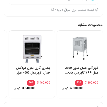
آیا قیمت مناسب تری سراغ دارید؟
محصولات مشابه
کولر آبی جنرال سون 2800
بخاری گازی بدون دودکش
کر
مدل FP ( کاور دار ، پایه...
جنرال افروز مدل 4000 هزار
40 لیت
00
٪
5,460,000
٪
7,800,000
30
23
6,000,000
تومان
3,840,000
تومان