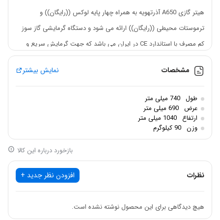
هیتر گازی A650 آذرتهویه به همراه چهار پایه لوکس ((رایگان)) و
ترموستات محیطی ((رایگان)) ارائه می شود و دستگاه گرمایشی گاز سوز‌
کم مصرف با استاندارد CE در ایران می باشد که جهت گرمایش سریع و
ایمن و کنترل شده سالنهای صنعتی، اداری، تجاری، ورزشی، فروشگاهی،
مشخصات
نمایش بیشتر
گلخانه ها، سالنهای پروش قارچ و دام و طیور ، مساجد و حسینیه ها و .. تا
1200 متر مکعب کاربرد دارد. این دستگاه مجهز به شیرکنترل گازبرقی سیت
طول
740 میلی متر
ایتالیا و فن اکسیال 900 دور کم صدا می باشد و مجهز به ترموستات حدی
عرض
690 میلی متر
ارتفاع
1040 میلی متر
جهت جلوگیری از افزایش بیش از حد دمای دستگاه و ترموستات کنترل فن
وزن
90 کیلوگرم
جهت عملکرد اتومات فن می باشد. همچنین به همراه محصول چهارپایه
بازخورد درباره این کالا
لوکس رایگان و ترموستات محیطی رایگان جهت تنظیم دمای محیط داده
میشود که در زمان نصب محصول مورد استفاده قرار می گیرد.
نظرات
افزودن نظر جدید +
هیچ دیدگاهی برای این محصول نوشته نشده است.