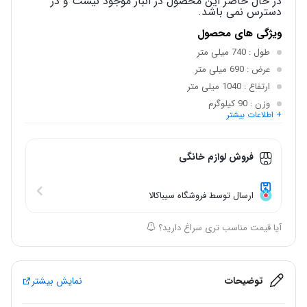
در حال حاضر این محصول در انبار موجود نیست و در
دسترس نمی باشد.
ویژگی های محصول
طول
: 740 میلی متر
عرض
: 690 میلی متر
ارتفاع
: 1040 میلی متر
وزن
: 90 کیلوگرم
+ اطلاعات بیشتر
رده انرژی
: A
قابلیت نصب بروی
: دیوار , زمین
فروش لوازم خانگی
ارسال توسط فروشگاه سیباکالا
آیا قیمت مناسب تری سراغ دارید؟
توضیحات
نمایش بیشتر