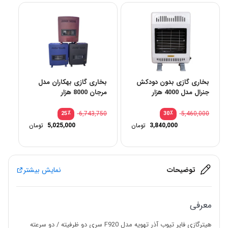
بخاری گازی بدون دودکش
بخاری گازی بهکاران مدل
جنرال مدل 4000 هزار
مرجان 8000 هزار
٪
6,743,750
٪
5,460,000
25
30
3,840,000
تومان
5,025,000
تومان
توضیحات
نمایش بیشتر
معرفی
هیترگازی فایر تیوب آذر تهویه مدل F920 سری دو ظرفیته / دو سرعته