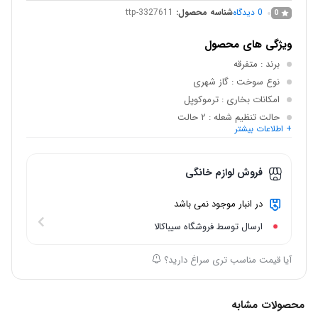
0
دیدگاه
شناسه محصول:
ttp-3327611
0
ویژگی های محصول
برند
: متفرقه
نوع سوخت
: گاز شهری
امکانات بخاری
: ترموکوپل
حالت تنظیم شعله
: ۲ حالت
+ اطلاعات بیشتر
نوع شیر کنترل
: تمام اتوماتیک
سیستم ایمنی
: شیشه ایمن
فروش لوازم خانگی
در انبار موجود نمی باشد
ارسال توسط فروشگاه سیباکالا
آیا قیمت مناسب تری سراغ دارید؟
محصولات مشابه