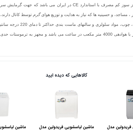
هیتر گازی کانالی صنعتی SD-A650 آذرتهویه دستگاه گرمایشی گاز سوز‌ کم مصر
مساجد، و حسینیه ها که نیاز به هدایت و توزیع هوای
گرم
توسط کانال دارند، 
شیرکنترل گاز برقی سیت ایتالیا و فن سانتریفیوژ بکوارد 1400دور با هوادهی 4000 متر مکعب د
کالاهایی که دیده ایید
فریدولین مدل
ماشین لباسشویی فریدولین مدل
ماشین لباسشوی