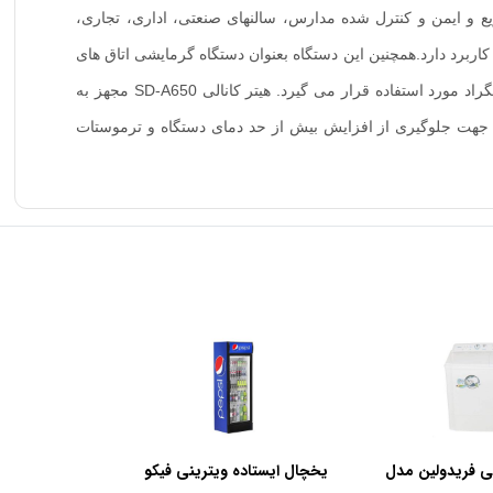
ف با استاندارد CE در ایران می باشد که جهت گرمایش سریع و ایمن و کنترل شده مدارس، سالنهای صنعتی، اداری، تجاری،
کاربرد دارد.همچنین این دستگاه بعنوان دستگاه گرمایشی اتاق های
خشک کن رنگ پودری الکترواستاتیک، میوه، سبزیجات، قند، فرش، چوب، مواد سلولزی و سالنهای ماست بندی حداکثر تا دمای 220 درجه سانتیگراد مورد استفاده قرار می گیرد. هیتر کانالی SD-A650 مجهز به
ر ساعت می باشد و مجهز به ترموستات حدی جهت جلوگیری از افزایش بیش از حد دمای دستگاه و ترموستات
ی فریدولین مدل
یخچال ایستاده ویترینی فیکو