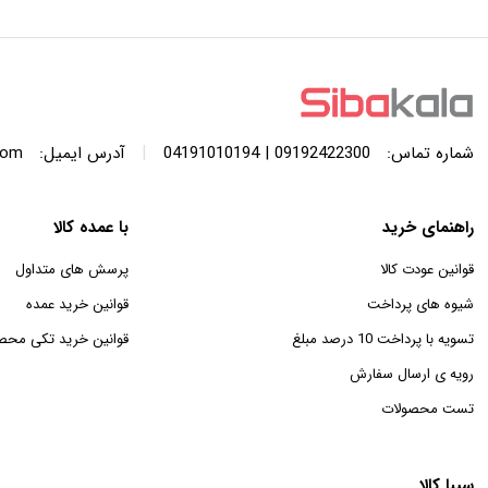
با ظرفیت 440 لیتر
SWF120A ظرفیت 12 کیلوگرم
|
شماره تماس:
09192422300 | 04191010194
آدرس ایمیل:
com
راهنمای خرید
با عمده کالا
قوانین عودت کالا
پرسش های متداول
شیوه های پرداخت
قوانین خرید عمده
تسویه با پرداخت 10 درصد مبلغ
قوانین خرید تکی محص
رویه ی ارسال سفارش
تست محصولات
سیبا کالا