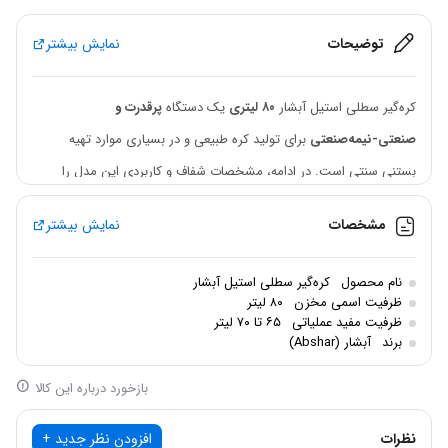
بود.
936,000 تومان.
توضیحات
نمایش بیشتر
کره‌گیر سطلی استیل آبشار
۸۰ لیتری
یک دستگاه
پرقدرت و
صنعتی‑نیمه‌صنعتی
برای تولید کره طبیعی و در بسیاری موارد تهیه
بستنی سنتی است. در ادامه، مشخصات شفاف و کاربردی این مدل را
می‌بینی (مشابه مدل‌های ۳۰، ۴۰ و ۶۰ لیتری آبشار اما با ظرفیت بالاتر):
مشخصات
نمایش بیشتر
کره گیر سطلی
استیل آبشار 80 لیتری
مناسب دامداری‌ها، کارگاه‌های لبنی، عشایر پرمصرف و تولیدکنندگان کره
نام محصول
کره‌گیر سطلی استیل آبشار
ظرفیت اسمی مخزن
۸۰ لیتر
محلی با ظرفیت بالا.
ظرفیت مفید عملیاتی
۶۵ تا ۷۰ لیتر
برند
آبشار (Abshar)
مشخصات فنی
نوع دستگاه:
کره‌گیر
برقی سطلی
بازخورد درباره این کالا
برند:
آبشار (Abshar)
نظرات
افزودن نظر جدید +