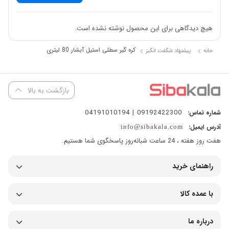
ظرفیت مخزن اسمی:
۸۰ لیتر
ظرفیت مفید:
حدود
۶۵ تا ۷۰ لیتر
هیچ دیدگاهی برای این محصول نوشته نشده است.
جنس مخزن:
استیل ضدزنگ (Stainless Steel)
نوع همزن:
الکترو مکانیکی
کره گیر سطلی استیل آبشار 80 لیتری
خانه
پیشنهاد شگفت انگیز
تعداد پره‌ها:
۴ یا ۵ پره
نوع موتور:
الکتریکی تک‌فاز
بازگشت به بالا
توان موتور:
حدود
۵۵۰ تا ۷۵۰ وات
ولتاژ ورودی:
۲۲۰ ولت
09192422300 | 04191010194
شماره تماس:
آدرس ایمیل:
info@sibakala.com
فرکانس:
۵۰ هرتز
هفت روز هفته ، 24 ساعت شبانه‌روز پاسخگوی شما هستیم.
دور موتور:
حدود ۱۴۰۰ دور در دقیقه
مصرف برق:
به‌صرفه نسبت به حجم تولید
راهنمای خرید
سیستم خروج دوغ:
دارد
عملکرد دستگاه
با عمده کالا
مدت زمان کره‌گیری:
حدود
۳۰ تا ۴۵ دقیقه
درباره ما