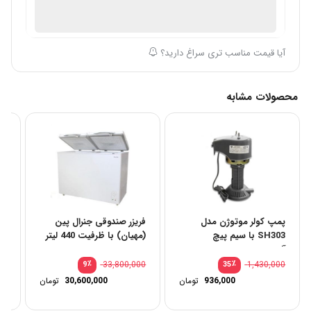
موجود در انبار
ارسال توسط فروشگاه سیباکالا
آیا قیمت مناسب تری سراغ دارید؟
محصولات مشابه
پمپ کولر موتوژن مدل
فریزر صندوقی جنرال پین
پک
SH303 با سیم پیچ
(مهیان) با ظرفیت 440 لیتر
آلمینیومی
دو درب
00
٪
33,800,000
٪
1,430,000
9
35
قیمت
936,000
تومان
30,600,000
تومان
اصلی:
قیمت
1,430,000 تومان
فعلی: