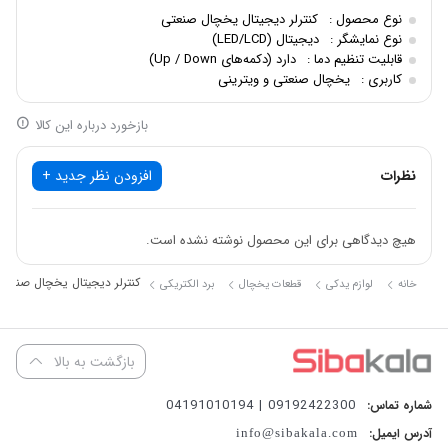
نوع محصول :
کنترلر دیجیتال یخچال صنعتی
تنظیم و پایش دمای یخچال‌های صنعتی و ویترینی
است. این محصول
نوع نمایشگر :
دیجیتال (LED/LCD)
با طراحی مدرن و عملکرد پایدار، امکان مدیریت دما را به‌شکل دقیق و
قابلیت تنظیم دما :
دارد (دکمه‌های Up / Down)
کاربری :
یخچال صنعتی و ویترینی
مطمئن فراهم می‌کند و نقش مهمی در حفظ کیفیت مواد غذایی دارد.
بازخورد درباره این کالا
نظرات
افزودن نظر جدید +
استفاده از کنترلر دیجیتال مناسب، باعث بهبود عملکرد سیستم سرمایشی و
افزایش طول عمر تجهیزات برودتی می‌شود. این کنترلر با رابط کاربری
هیچ دیدگاهی برای این محصول نوشته نشده است.
ساده، حتی برای استفاده مداوم در محیط‌های شلوغ تجاری کاملاً مناسب
است.
کنترلر دیجیتال یخچال صنعتی
خانه
لوازم یدکی
قطعات یخچال
برد الکتریکی
بازگشت به بالا
–
مناسب برای یخچال‌های فروشگاهی، ویترینی و صنعتی
09192422300 | 04191010194
شماره تماس:
–
دارای نمایشگر دیجیتال واضح برای مشاهده لحظه‌ای دما
آدرس ایمیل:
info@sibakala.com
–
تنظیم آسان دما با کلیدهای Up و Down