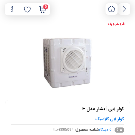
0
فروش ویژه !
کولر آبی آبشار مدل F
کولر آبی کلاسیک
0
دیدگاه
شناسه محصول:
ttp-8805094
0