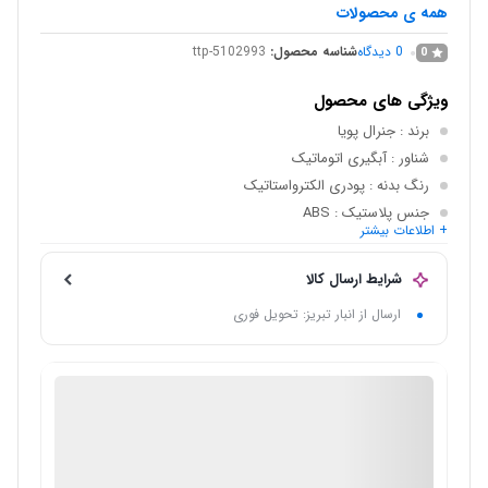
همه ی محصولات
0
دیدگاه
شناسه محصول:
ttp-5102993
0
ویژگی های محصول
برند
: جنرال پویا
شناور
: آبگیری اتوماتیک
رنگ بدنه
: پودری الکترواستاتیک
جنس پلاستیک
: ABS
+ اطلاعات بیشتر
ولتاژ ورودی برق
: 220 ولت
جنس بدنه
: گالوانیزه
شرایط ارسال کالا
ارسال از انبار تبریز: تحویل فوری
فروش لوازم خانگی
گارانتی 18 ماهه فروشگاه عمده فروش