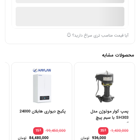
ضمانت اصالت کالا
موجود در انبار
ارسال توسط فروشگاه سیباکالا
آیا قیمت مناسب تری سراغ دارید؟
محصولات مشابه
پمپ کولر موتوژن مدل
پکیج دیواری هایلان 24000
کو
SH303 با سیم پیچ
00
آلمینیومی
00
٪
99,450,000
٪
1,430,000
15
35
قیمت
قیمت
936,000
تومان
84,480,000
تومان