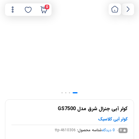
0
کولر آبی جنرال شرق مدل GS7500
کولر آبی کلاسیک
0
دیدگاه
شناسه محصول:
ttp-4610306
0