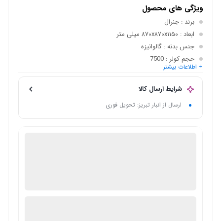
ویژگی های محصول
برند
: جنرال
ابعاد
: ۸۷۰x۸۷۰x۱۱۵۰ میلی متر
جنس بدنه
: گالوانیزه
حجم کولر
: 7500
+ اطلاعات بیشتر
بیشینه قدرت باد دهی
: 8200 متر مکعب در ساعت
موتور کولر
: موتوژن تبریز
شرایط ارسال کالا
ارسال از انبار تبریز: تحویل فوری
فروش لوازم خانگی
گارانتی 18 ماهه تاتاکالا
ضمانت اصالت کالا
در انبار موجود نمی باشد
ارسال توسط فروشگاه سیباکالا