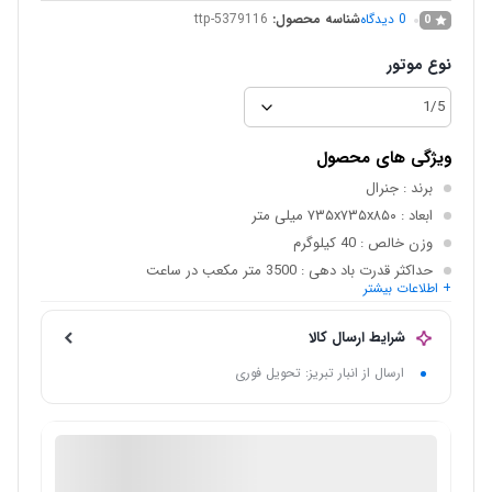
0
دیدگاه
شناسه محصول:
ttp-5379116
0
نوع موتور
ویژگی های محصول
برند
: جنرال
ابعاد
: ۷۳۵x۷۳۵x۸۵۰ میلی متر
وزن خالص
: 40 کیلوگرم
حداکثر قدرت باد دهی
: 3500 متر مکعب در ساعت
+ اطلاعات بیشتر
جنس بدنه
: گالوانیزه
حجم کولر
: 3500
شرایط ارسال کالا
ارسال از انبار تبریز: تحویل فوری
فروش لوازم خانگی