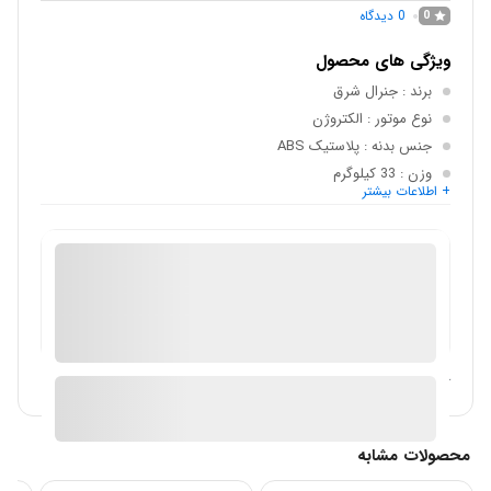
0
دیدگاه
0
ویژگی های محصول
برند
: جنرال شرق
نوع موتور
: الکتروژن
جنس بدنه
: پلاستیک ABS
وزن
: 33 کیلوگرم
+ اطلاعات بیشتر
ابعاد
: 125 * 84 * 50 سانتی متر
رنگ بندی
: سفید, آبی, سبز, نارجی
فروش لوازم خانگی
موجود در انبار
ارسال توسط فروشگاه سیباکالا
آیا قیمت مناسب تری سراغ دارید؟
محصولات مشابه