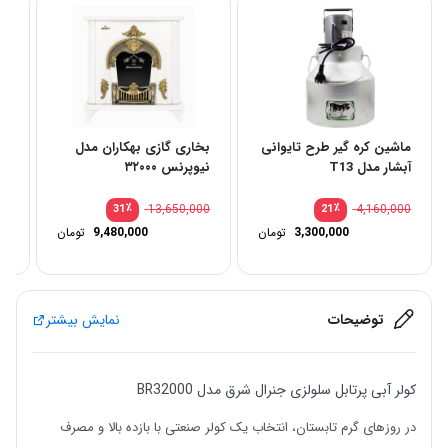
ماشین کره‌ گیر طرح تایوانی
بخاری گازی بهکاران مدل
فر
آبشار مدل T13
نیوپرنس ۳۲۰۰۰
دو
00
٪
13,650,000
٪
4,160,000
31
21
قیمت
3,300,000
تومان
9,480,000
تومان
اصلی:
قیمت
4,160,000 تومان
فعلی:
بود.
3,300,000 تومان.
توضیحات
نمایش بیشتر
کولر آبی پرتابل سلولزی جنرال شرق مدل BR32000
در روزهای گرم تابستان، انتخاب یک کولر صنعتی با بازده بالا و مصرف