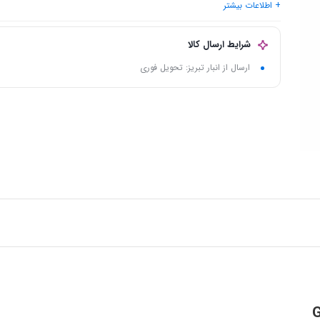
+ اطلاعات بیشتر
ولتاژ ورودی برق
: 220
دهانه خروجی باد
: 580 × 560
شرایط ارسال کالا
ارسال از انبار تبریز: تحویل فوری