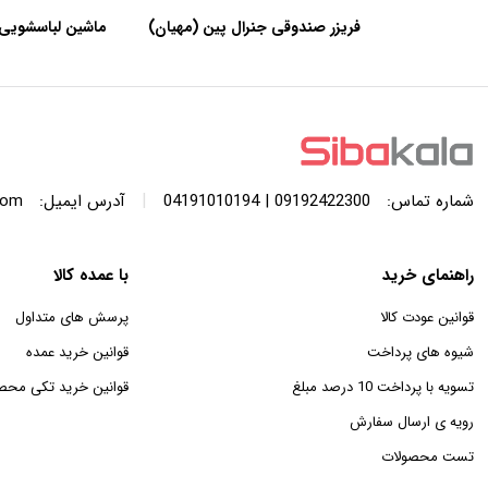
فریزر صندوقی جنرال پین (مهیان)
ماشین لباسشویی 
با ظرفیت 440 لیتر
SWF120A ظرفیت 12 کیلوگرم
|
شماره تماس:
09192422300 | 04191010194
آدرس ایمیل:
com
راهنمای خرید
با عمده کالا
قوانین عودت کالا
پرسش های متداول
شیوه های پرداخت
قوانین خرید عمده
تسویه با پرداخت 10 درصد مبلغ
قوانین خرید تکی محص
رویه ی ارسال سفارش
تست محصولات