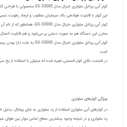
کولر آبی پرتابل سلولزی جنرال مدل GS-33000 محصولی با طراحی کاربردی، بسیار کم صدا و تهیه شده از مواد درجه یک با مصرف بهینه انرژی کاملاً مناسب برای فصول گرم سال است.
این کولر با قابلیت هوادهی بالا، سرمایش مطلوب و ایجاد رطوبت نسبی 
کولر آبی پرتابل سلولزی جنرال مدل GS-33000، همانطور که از نام آن مشخص است، قابلیت جابه جایی و حمل راحتی دارند.
مخزن این دستگاه هم به صورت دستی پر می‌شود و هم قابلیت اتصال م
کولر آبی پرتابل سلولزی جنرا
است.
در قسمت بالای کولر قسمتی تعبیه شده که میتوان با استفاده از یخ سر
ویژگی کولرهای سلولزی
در کولرهای آبی سلولزی استفاده از پد سلولزی به جای پوشال، بدلیل 
پد سلولزی و در نتیجه وجود بیشترین سطح تماس موثر بین هوای عبوری