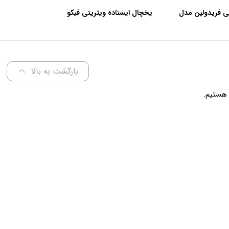
ی فریدولین مدل
یخچال ایستاده ویترینی فیکو
عرض 60 سانتی متر
بازگشت به بالا