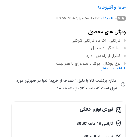
خانه و آشپزخانه
0
دیدگاه
شناسه محصول:
ttp-551904
0
ویژگی های محصول
گارانتی
: 24 ماه گارانتی شرکتی
نمایشگر
: دیجیتال
کنترل از راه دور
: دارد
نوع پوشال
: پوشال سلولوزی با عمر بهینه
+ اطلاعات بیشتر
توری گردگیر
: دارد
گردش باد اتوماتیک
: دارد
امکان برگشت کالا با دلیل "انصراف از خرید" تنها در صورتی مورد
قبول است که پلمب کالا باز نشده باشد.
فروش لوازم خانگی
گارانتی 18 ماهه تاتاکالا
ضمانت اصالت کالا