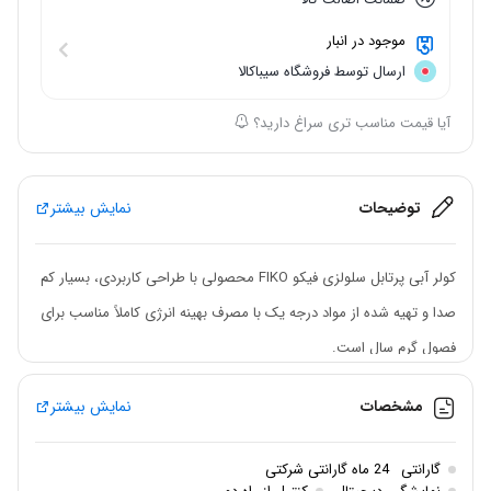
موجود در انبار
ارسال توسط فروشگاه سیباکالا
آیا قیمت مناسب تری سراغ دارید؟
توضیحات
نمایش بیشتر
کولر آبی پرتابل سلولزی فیکو FIKO محصولی با طراحی کاربردی، بسیار کم
صدا و تهیه شده از مواد درجه یک با مصرف بهینه انرژی کاملاً مناسب برای
فصول گرم سال است.
این کولر با قابلیت هوادهی بالا، سرمایش مطلوب و ایجاد رطوبت نسبی
مشخصات
نمایش بیشتر
کنترل شده، جهت استفاده در منازل، ادارات، رستوران ها و فروشگاه‌ها
مناسب می‌باشد.
گارانتی
24 ماه گارانتی شرکتی
کولر آبی سلولزی فیکو FIKO، همانطور که از نام آن مشخص است، قابلیت