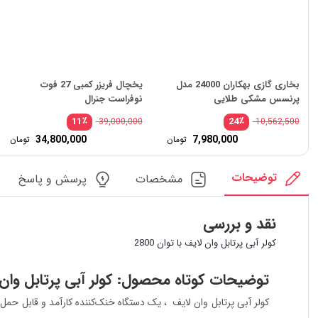
بخاری گازی بهکاران 24000 مدل
یخچال فریزر کمبی 27 فوت
پرنسس مشکی طلایی
نوفراست جنرال
٪
٪
11
24
39,000,000
10,562,500
قیمت
34,800,000
7,980,000
تومان
تومان
اصلی:
قیمت
10,562,500 تومان
فعلی:
بود.
7,980,000 تومان.
توضیحات
مشخصات
پرسش و پاسخ
نقد و بررسی
کولر آبی پرتابل وان لایف با توان 2800
توضیحات کوتاه محصول: کولر آبی پرتابل وان لایف
کولر آبی پرتابل وان لایف ، یک دستگاه خنک‌کننده کارآمد و قابل ح