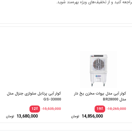
کولر آبی مدل بروات مخزن یخ دار
کولر آبی پرتابل سلولزی جنرال مدل
مدل BR28000
GS-33000
٪
٪
12
19
15,535,000
18,265,000
مت
قیم
13,680,000
14,856,000
تومان
تومان
لی:
اصل
مت
قیم
23,140,000 تومان
ی:
فعلی
.
بود.
15,456 تومان.
0,000