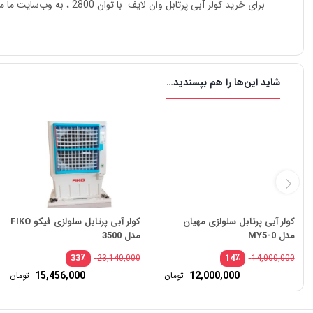
برای خرید کولر آبی پرتابل وان لایف با توان 2800 ، به وب‌سایت ما مراجعه کنید و از تخفیف‌های ویژه بهره‌مند شوید.
شاید این‌ها را هم بپسندید…
کولر آبی پرتابل سلولزی مهیان
کولر آبی پرتابل سلولزی فیکو FIKO
مدل MY5-0
مدل 3500
٪
٪
33
14
23,140,000
14,000,000
قیمت
قی
15,456,000
12,000,000
تومان
تومان
اصلی:
اص
قیمت
قی
14,000,000 تومان
فعلی:
فعل
بود.
بود
12,000,000 تومان.
,000