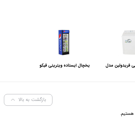
ی فریدولین مدل
یخچال ایستاده ویترینی فیکو
عرض 60 سانتی متر
بازگشت به بالا