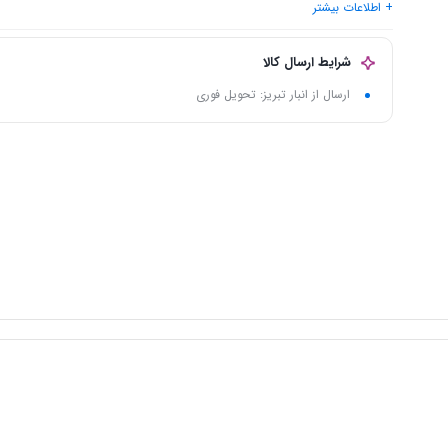
+ اطلاعات بیشتر
ولتاژ ورودی برق
: 220
دهانه خروجی باد
: 580 × 560
شرایط ارسال کالا
ارسال از انبار تبریز: تحویل فوری