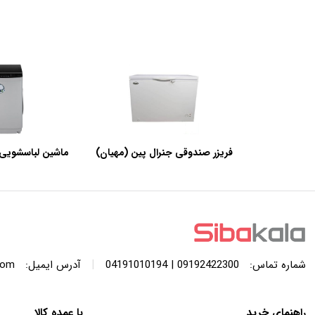
فریزر صندوقی جنرال پین (مهیان)
ماشین لباسشویی 
با ظرفیت 440 لیتر
SWF120A ظرفیت 12 کیلوگرم
|
شماره تماس:
09192422300 | 04191010194
آدرس ایمیل:
com
راهنمای خرید
با عمده کالا