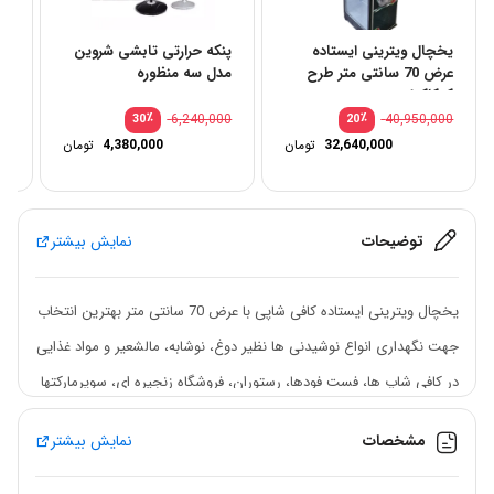
یخچال ویترینی ایستاده
پنکه حرارتی تابشی شروین
بخ
عرض 70 سانتی متر طرح
مدل سه منظوره
مرجا
کوکاکولا
50
٪
6,240,000
٪
40,950,000
30
20
32,640,000
تومان
4,380,000
تومان
توضیحات
نمایش بیشتر
یخچال ویترینی ایستاده کافی شاپی با عرض 70 سانتی متر بهترین انتخاب
جهت نگهداری انواع نوشیدنی ها نظیر دوغ، نوشابه، مالشعیر و مواد غذایی
در کافی شاپ ها، فست فودها، رستوران، فروشگاه زنجیره ای، سوپرمارکتها
و اماکن عمومی می‌باشد. یخچال های ایستاده با داشتن نورپردازی در
مشخصات
نمایش بیشتر
داخل طبقات با استفاده از لامپ های SMD و رنگ بندی مختلف به همراه
درب شیشه ای جلوه بصری خوبی به چیدمان محصولات داده و انتخاب