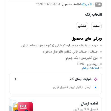
0
دیدگاه
شناسه محصول:
ttp-996163-1-1-1-1
0
انتخاب رنگ
سفید
مشکی
ویژگی های محصول
درب
: با شیشه دو جداره تو خالی (وکیوم) جهت حفظ انرژی
طبقات
: طبقات قابل تنظیم بافواصل دلخواه
نوع کمپرسور
: یک چهرم
روشنایی
: SMD
+ اطلاعات بیشتر
عایق
: فوم پلی یورتان
گرید انرژی
: A
شرایط ارسال کالا
ارسال از انبار تبریز: تحویل فوری
آماده ارسال
تحویل تا 3 روز کاری