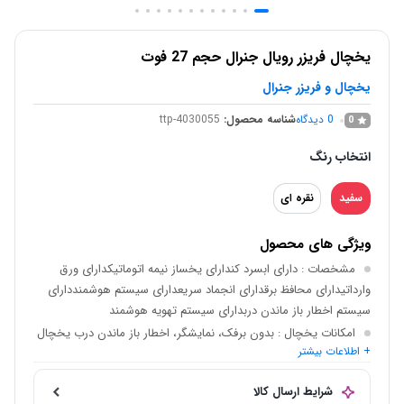
یخچال فریزر رویال جنرال حجم 27 فوت
یخچال و فریزر جنرال
0
دیدگاه
شناسه محصول:
ttp-4030055
0
انتخاب رنگ
سفید
نقره ای
ویژگی های محصول
مشخصات
: دارای ابسرد کندارای یخساز نیمه اتوماتیکدارای ورق
وارداتیدارای محافظ برقدارای انجماد سریعدارای سیستم هوشمنددارای
سیستم اخطار باز ماندن دربدارای سیستم تهویه هوشمند
امکانات یخچال
: بدون برفک، نمایشگر، اخطار باز ماندن درب یخچال
+ اطلاعات بیشتر
، آبسردکن ، فیلتر تصفیه آب ، لامپ یخچالّ
امکانات فریزر
: بدون برفک، یخساز نیمه اتوماتیک ( منبع آب )
شرایط ارسال کالا
نمودار مصرف انرژی
: B