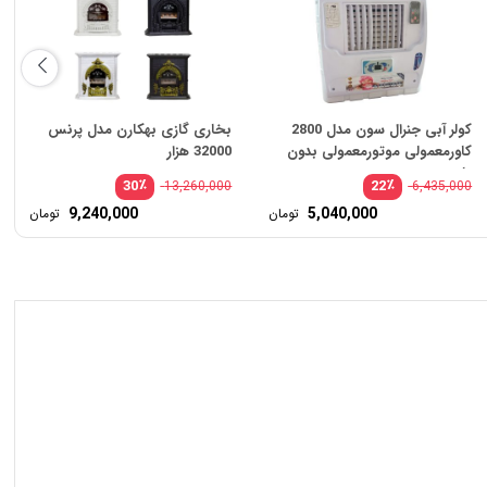
کولر آبی جنرال سون مدل 2800
بخاری گازی بهکارن مدل پرنس
کاورمعمولی موتورمعمولی بدون
32000 هزار
پایه
٪
٪
30
22
13,260,000
6,435,000
قیمت
9,240,000
5,040,000
تومان
تومان
اصلی:
قیمت
6,435,000 تومان
فعلی:
بود.
5,040,000 تومان.