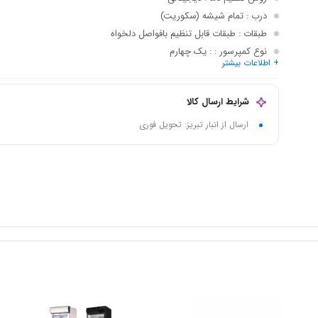
درب
: تمام شیشه (سکوریت)
طبقات
: طبقات قابل تنظیم بافواصل دلخواه
نوع کمپرسور :
: یک چهارم
+ اطلاعات بیشتر
ابعاد
: 200*53*60
روشنایی
: SMD
شرایط ارسال کالا
ارسال از انبار تبریز: تحویل فوری