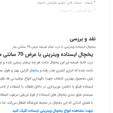
طبقات
: طبقات قابل تنظیم بافواصل دلخواه
نوع کمپرسور
: یک چهارم
ابعاد
: 70*65*195
روشنایی
: SMD
نوع عایق
: فوم پلی یورتان
نقد و بررسی
گرید انرژی
: A
یخچال ایستاده ویترینی با درب تمام شیشه عرض 70 سانتی متر
تعداد فن
: 2
یخچال ایستاده ویترینی با عرض 70 سانتی متر
مارک موتور : الجی ، امبراکو ، دمپر
درب کاملا شیشه ای این یخچال باعث هر چه بیشتر زیبایی شده و 
وزن : 80 کیلوگرم
باعث شده که انرژی کمتری هدر رفته و
یخچال
کارایی بهتر و طول عم
یاین محصول بهترین انتخاب جهت نگهداری انواع نوشیدنی ها نظیر د
سیستم عایق بندی یخچال های ایستاده از فوم تزریقی مرغوب استف
با فضای اندکی که این یخچال در محیط فروشگاه اشغال می‌کند، اما در
جهت مشاهده انواع یخچال ویترینی ایستاده کلیک کنید