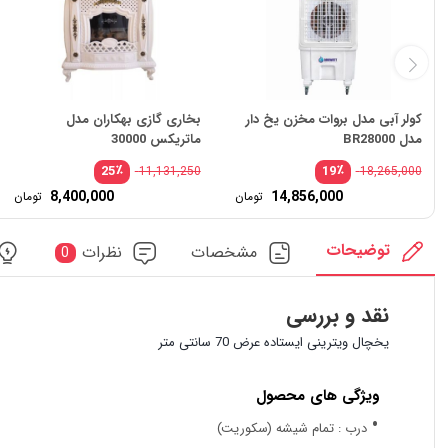
کولر آبی مدل بروات مخزن یخ دار
بخاری گازی بهکاران مدل
مدل BR28000
ماتریکس 30000
٪
٪
25
19
11,131,250
18,265,000
8,400,000
14,856,000
تومان
تومان
توضیحات
مشخصات
نظرات
0
نقد و بررسی
یخچال ویترینی ایستاده عرض 70 سانتی متر
ویژگی های محصول
درب
: تمام شیشه (سکوریت)