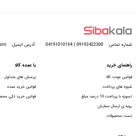
با ظرفیت 440 لیتر
SWF120A ظرفیت 12 کیلوگرم
|
شماره تماس:
09192422300 | 04191010194
آدرس ایمیل:
com
راهنمای خرید
با عمده کالا
قوانین عودت کالا
پرسش های متداول
شیوه های پرداخت
قوانین خرید عمده
تسویه با پرداخت 10 درصد مبلغ
قوانین خرید تکی محص
رویه ی ارسال سفارش
تست محصولات