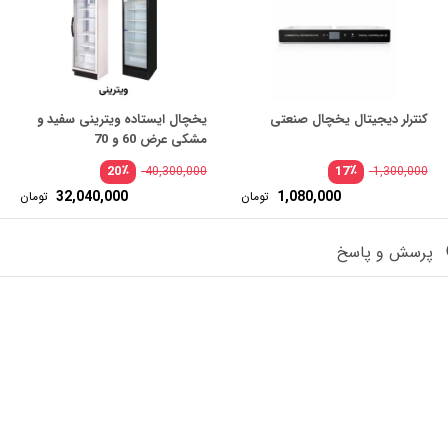
کنترلر دیجیتال یخچال صنعتی
یخچال ایستاده ویترینی سفید و
مشکی عرض 60 و 70
٪
٪
20
17
40,300,000
1,300,000
32,040,000
1,080,000
تومان
تومان
پرسش و پاسخ