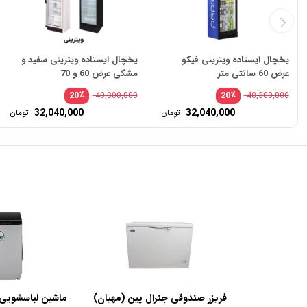
یخچال ایستاده ویترینی فیکو
یخچال ایستاده ویترینی سفید و
عرض 60 سانتی متر
مشکی عرض 60 و 70
٪
٪
20
20
40,300,000
40,300,000
قیمت
32,040,000
32,040,000
تومان
تومان
اصلی:
قیمت
40,300,000 تومان
فعلی:
بود.
32,040,000 تومان.
فریزر صندوقی جنرال پین (مهیان)
ماشین لباسشویی 