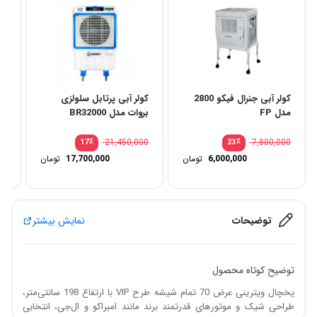
کولر آبی جنرال فیکو 2800
کولر آبی پرتابل سلولزی
یخ
مدل FP
بروات مدل BR32000
عرض 20
00
٪
21,450,000
٪
7,800,000
17
23
6,000,000
تومان
17,700,000
تومان
توضیحات
نمایش بیشتر
توضیح کوتاه محصول
یخچال ویترینی عرض 70 تمام شیشه طرح VIP با ارتفاع 198 سانتی‌متر،
طراحی شیک و موتورهای قدرتمند برند مانند امبراکو و ال‌جی، انتخابی