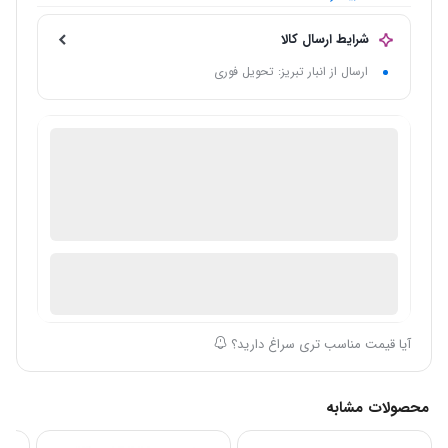
وزن :
: حدود 70 کیلوگرم
نوع موتور :
: امبراکو / دانمپر / سیبریا / ال‌جی / سابکول
شرایط ارسال کالا
ارسال از انبار تبریز: تحویل فوری
فروش لوازم خانگی
گارانتی 18 ماهه فروشگاه عمده فروش
ضمانت اصالت کالا
موجود در انبار
ارسال توسط فروشگاه سیباکالا
آیا قیمت مناسب تری سراغ دارید؟
محصولات مشابه