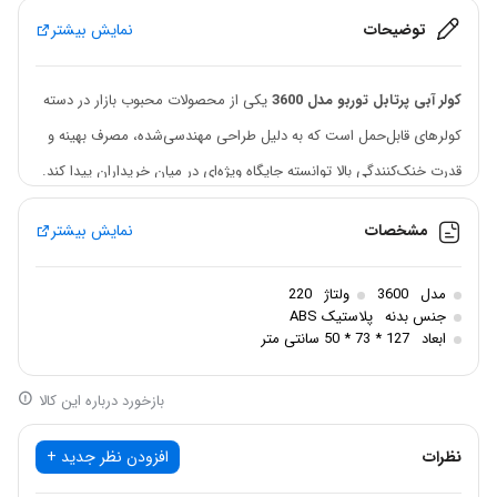
توضیحات
نمایش بیشتر
کولر آبی پرتابل توربو مدل 3600
یکی از محصولات محبوب بازار در دسته
کولرهای قابل‌حمل است که به دلیل طراحی مهندسی‌شده، مصرف بهینه و
قدرت خنک‌کنندگی بالا توانسته جایگاه ویژه‌ای در میان خریداران پیدا کند.
در این مقاله به بررسی کامل این مدل از نظر عملکرد، ویژگی‌ها، مزایا و
مشخصات
نمایش بیشتر
معایب خواهیم پرداخت.
طراحی مستحکم و قابل‌حمل برای فضاهای متنوع
مدل
3600
ولتاژ
220
جنس بدنه
پلاستیک ABS
بدنه‌ی این کولر از جنس پلاستیک مقاوم ABS ساخته شده که در برابر
ابعاد
127 * 73 * 50 سانتی متر
تابش خورشید، ضربه و فرسایش مقاوم است. طراحی چرخ‌دار دستگاه به
کاربران این امکان را می‌دهد تا به‌راحتی آن را بین اتاق‌ها یا محیط‌های
بازخورد درباره این کالا
مختلف جابه‌جا کنند. ظاهر مدرن و ابعاد جمع‌وجور، این مدل را برای
نظرات
افزودن نظر جدید +
استفاده در منازل، دفاتر کار و فروشگاه‌ها ایده‌آل می‌سازد.