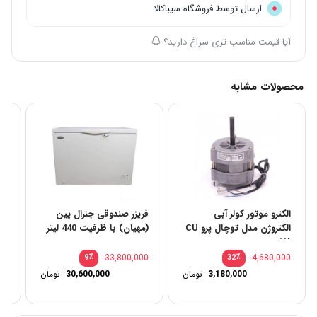
ارسال توسط فروشگاه سیباکالا
آیا قیمت مناسب تری سراغ دارید؟
محصولات مشابه
الکترو موتور کولر آبی
فریزر صندوقی جنرال پین
الکتروژن مدل توچال پرو CU
(مهیان) با ظرفیت 440 لیتر
و 40 و 35 هزار برند سپهر خز
۱/۸
00
٪
33,800,000
٪
4,680,000
9
32
قیمت
3,180,000
تومان
30,600,000
تومان
اصلی:
قیمت
4,680,000 تومان
فعلی:
بود.
3,180,000 تومان.