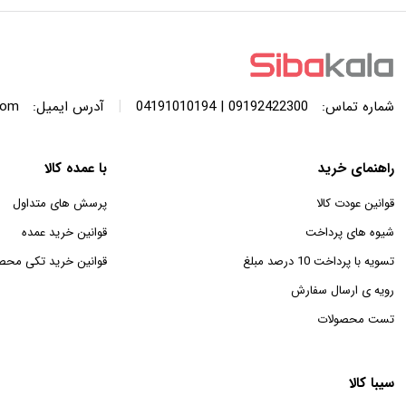
با ظرفیت 440 لیتر
SWF120A ظرفیت 12 کیلوگرم
|
شماره تماس:
09192422300 | 04191010194
آدرس ایمیل:
com
راهنمای خرید
با عمده کالا
قوانین عودت کالا
پرسش های متداول
شیوه های پرداخت
قوانین خرید عمده
تسویه با پرداخت 10 درصد مبلغ
قوانین خرید تکی محص
رویه ی ارسال سفارش
تست محصولات
سیبا کالا