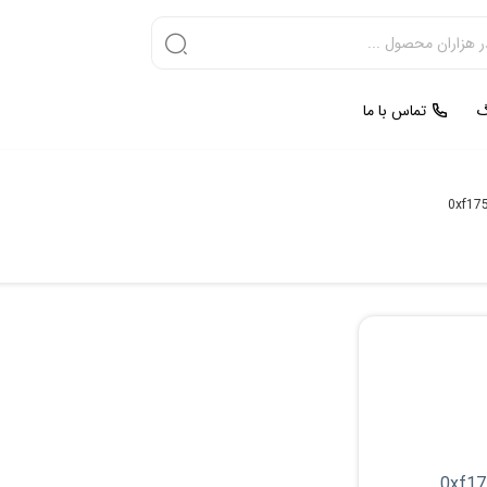
گ
تماس با ما
0xf17
0xf17