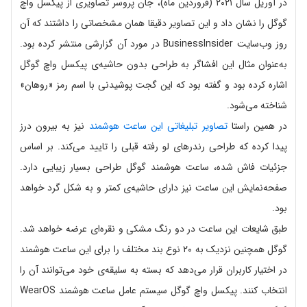
در آوریل سال ۲۰۲۱ (فروردین ماه)، جان پروسر تصاویری از پیکسل واچ
گوگل را نشان داد و این تصاویر دقیقا همان مشخصاتی را داشتند که آن
روز وب‌سایت BusinessInsider در مورد آن گزارشی منتشر کرده بود.
به‌عنوان مثال این افشاگر به طراحی بدون حاشیه‌ی پیکسل واچ گوگل
اشاره کرده بود و گفته بود که این گجت پوشیدنی با اسم رمز «روهان»
شناخته می‌شود.
در همین راستا
تصاویر تبلیغاتی این ساعت هوشمند
نیز به بیرون درز
پیدا کرده که طراحی رندرهای لو رفته قبلی را تایید می‌کند. بر اساس
جزئیات فاش شده، ساعت هوشمند گوگل طراحی بسیار زیبایی دارد.
صفحه‌نمایش این ساعت‌ نیز دارای حاشیه‌ی کمتر و به شکل گرد خواهد
بود.
طبق شایعات این ساعت در دو رنگ مشکی و نقره‌ای عرضه خواهد شد.
گوگل همچنین نزدیک به ۲۰ نوع بند مختلف را برای این ساعت هوشمند
در اختیار کاربران قرار می‌دهد که بسته به سلیقه‌ی خود می‌توانند آن را
انتخاب کنند. پیکسل واچ گوگل سیستم عامل ساعت هوشمند WearOS