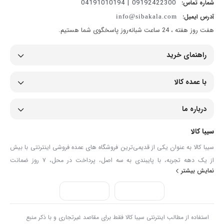
09192422300 | 04191010194
شماره تماس:
آدرس ایمیل:
info@sibakala.com
هفت روز هفته ، 24 ساعت شبانه‌روز پاسخگوی شما هستیم.
راهنمای خرید
با عمده کالا
درباره ما
سیبا کالا
سیبا کالا به عنوان یکی از قدیمی‌ترین فروشگاه های عمده فروشی اینترنتی با بیش
از یک دهه تجربه، با پایبندی به سه اصل، پرداخت در محل، ۷ روز ضمانت
نمایش بیشتر
بازگشت کالا و تضمین اصل‌بودن کالا موفق شده تا همگام با فروشگاه‌های معتبر
جهان، به بزرگ‌ترین فروشگاه اینترنتی ایران تبدیل شود. به محض ورود به سایت
سیبا کالا با دنیایی از کالا رو به رو می‌شوید! هر آنچه که نیاز دارید و به ذهن شما
خطور می‌کند در اینجا پیدا خواهید کرد.
استفاده از مطالب اینترنتی سیبا کالا فقط برای مقاصد غیرتجاری و با ذکر منبع