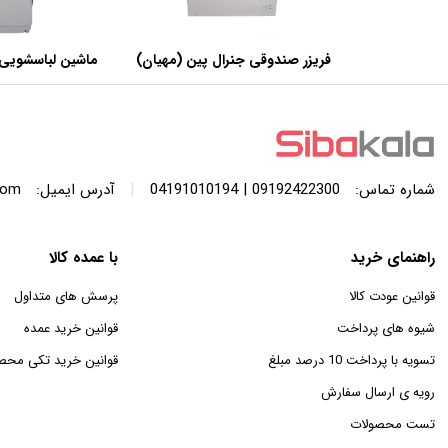
فریزر صندوقی جنرال پین (مهیان)
ماشین لباسشویی 
با ظرفیت 440 لیتر
SWF120A ظرفیت 12 کیلوگرم
|
شماره تماس:
09192422300 | 04191010194
آدرس ایمیل:
com
راهنمای خرید
با عمده کالا
قوانین عودت کالا
پرسش های متداول
شیوه های پرداخت
قوانین خرید عمده
تسویه با پرداخت 10 درصد مبلغ
قوانین خرید تکی محص
رویه ی ارسال سفارش
تست محصولات