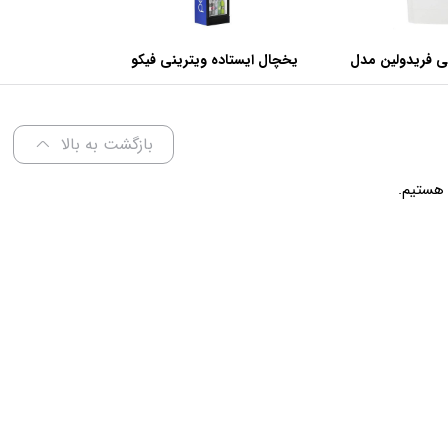
ی فریدولین مدل
یخچال ایستاده ویترینی فیکو
عرض 60 سانتی متر
بازگشت به بالا