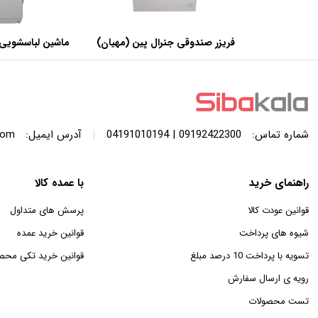
فریزر صندوقی جنرال پین (مهیان)
ماشین لباسشویی 
با ظرفیت 440 لیتر
SWF120A ظرفیت 12 کیلوگرم
|
شماره تماس:
09192422300 | 04191010194
آدرس ایمیل:
com
راهنمای خرید
با عمده کالا
قوانین عودت کالا
پرسش های متداول
شیوه های پرداخت
قوانین خرید عمده
تسویه با پرداخت 10 درصد مبلغ
قوانین خرید تکی محص
رویه ی ارسال سفارش
تست محصولات