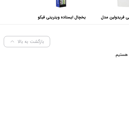
ی فریدولین مدل
یخچال ایستاده ویترینی فیکو
عرض 60 سانتی متر
بازگشت به بالا