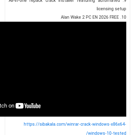
All-in-one repack crack installer featuring automated
licensing setup
Alan Wake 2 PC EN 2026 FREE
https://sibakala.com/winrar-crack-windows-x86x64-
windows-10-tested/