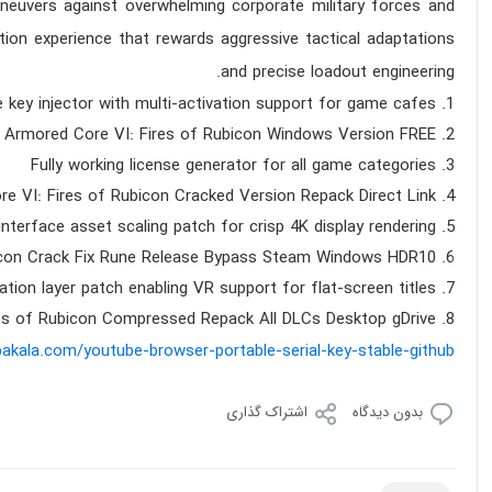
maneuvers against overwhelming corporate military forces and
tion experience that rewards aggressive tactical adaptations
and precise loadout engineering.
 key injector with multi-activation support for game cafes
Armored Core VI: Fires of Rubicon Windows Version FREE
Fully working license generator for all game categories
e VI: Fires of Rubicon Cracked Version Repack Direct Link
interface asset scaling patch for crisp 4K display rendering
icon Crack Fix Rune Release Bypass Steam Windows HDR10+
tion layer patch enabling VR support for flat-screen titles
es of Rubicon Compressed Repack All DLCs Desktop gDrive
bakala.com/youtube-browser-portable-serial-key-stable-github/
بدون دیدگاه
اشتراک گذاری