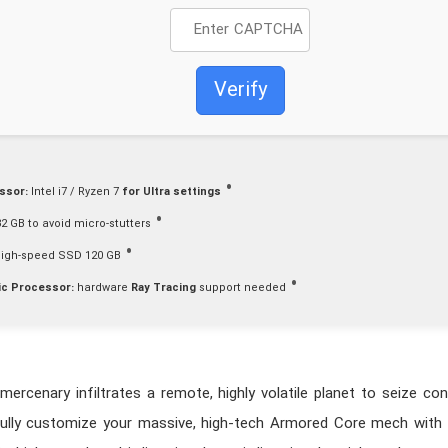
Verify
ssor:
Intel i7 / Ryzen 7
for Ultra settings
2 GB to
avoid micro-stutters
igh-speed SSD 120 GB
ic Processor:
hardware
Ray Tracing
support needed
mercenary infiltrates a remote, highly volatile planet to seize c
ully customize your massive, high-tech Armored Core mech with 