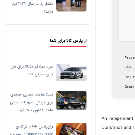
مقدار رم در سال ۲۰۲۲ نیاز
دارند؟
از پارس کالا برای شما
Proce
فورد موندئو 2022 برای بازار
RAM:
3
چین معرفی شد
Disk:
h
Graph
تسلا علامت تجاری جدیدی
برای فروش تجهیزات صوتی
مانند هدفون ثبت کرد
An independent 
وان‌پلاس ۱۰R با تراشه‌ی
Construct and f
Dimensity 9000 در سه ماه