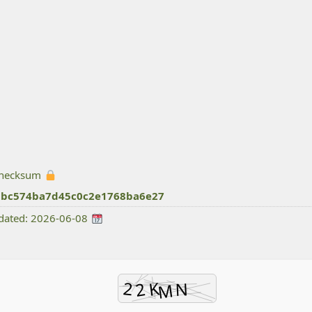
Hash checksum:
3bc574ba7d45c0c2e1768ba6e27
Last updated: 2026-06-08