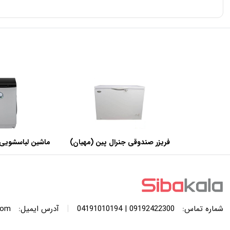
فریزر صندوقی جنرال پین (مهیان)
ماشین لباسشویی 
با ظرفیت 440 لیتر
SWF120A ظرفیت 12 کیلوگرم
|
شماره تماس:
09192422300 | 04191010194
آدرس ایمیل:
com