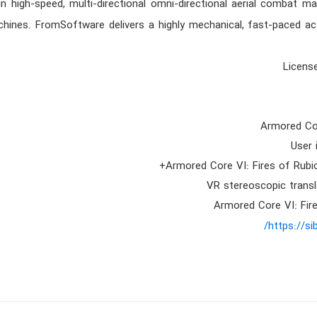
 in high-speed, multi-directional omni-directional aerial combat 
chines. FromSoftware delivers a highly mechanical, fast-paced ac
License
Armored Cor
User 
Armored Core VI: Fires of Rub
VR stereoscopic transla
Armored Core VI: Fir
https://si