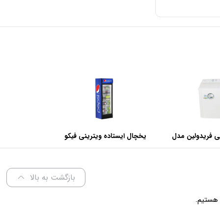
ی فریدولین مدل
یخچال ایستاده ویترینی فیکو
عرض 60 سانتی متر
بازگشت به بالا