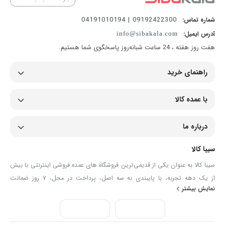
09192422300 | 04191010194
شماره تماس:
آدرس ایمیل:
info@sibakala.com
هفت روز هفته ، 24 ساعت شبانه‌روز پاسخگوی شما هستیم.
راهنمای خرید
با عمده کالا
درباره ما
سیبا کالا
سیبا کالا به عنوان یکی از قدیمی‌ترین فروشگاه های عمده فروشی اینترنتی با بیش
از یک دهه تجربه، با پایبندی به سه اصل، پرداخت در محل، ۷ روز ضمانت
نمایش بیشتر
بازگشت کالا و تضمین اصل‌بودن کالا موفق شده تا همگام با فروشگاه‌های معتبر
جهان، به بزرگ‌ترین فروشگاه اینترنتی ایران تبدیل شود. به محض ورود به سایت
سیبا کالا با دنیایی از کالا رو به رو می‌شوید! هر آنچه که نیاز دارید و به ذهن شما