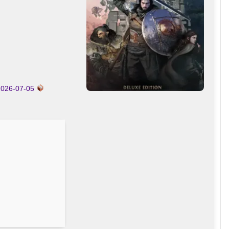
2026-07-05
Hash-sum →