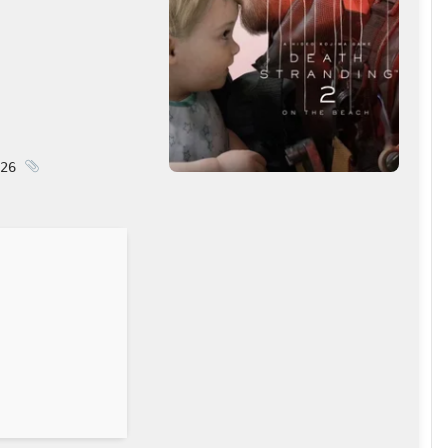
26
HASH: e16dcb81e70f1f5b33de234309313068 |