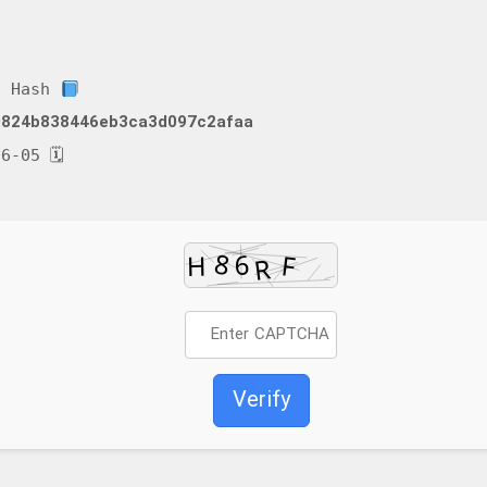
Build Hash:
0824b838446eb3ca3d097c2afaa
🗓 2026-06-05
Verify