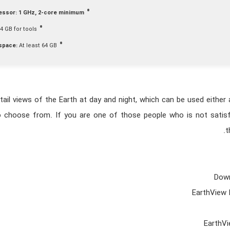
essor:
1 GHz, 2-core minimum
4 GB for tools
space:
At least 64 GB
tail views of the Earth at day and night, which can be used either
o choose from. If you are one of those people who is not satisf
t
Down
EarthView 
EarthVi