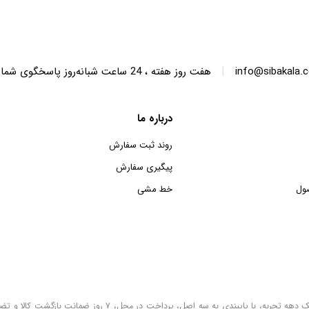
SWT68 ظرفیت 6.8 کیلوگرم
SWT150 ظرفیت 15 کیلوگرم
|
info@sibakala.
هفت روز هفته ، 24 ساعت شبانه‌روز پاسخگوی شما هستیم.
درباره ما
روند ثبت سفارش
پیگیری سفارش
ول
خط مشی
سیبا کالا به عنوان یکی از قدیمی‌ترین فروشگاه های عمده فروشی اینترنتی با بیش از یک دهه تجربه، با پایب