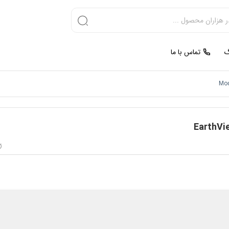
گ
تماس با ما
Mo
EarthVi