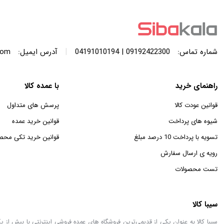
با ظرفیت 440 لیتر
SWF120A ظرفیت 12 کیلوگرم
|
شماره تماس:
09192422300 | 04191010194
آدرس ایمیل:
com
راهنمای خرید
با عمده کالا
قوانین عودت کالا
پرسش های متداول
شیوه های پرداخت
قوانین خرید عمده
تسویه با پرداخت 10 درصد مبلغ
قوانین خرید تکی محص
رویه ی ارسال سفارش
تست محصولات
سیبا کالا