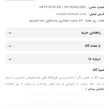
09192422300 | 04191010194
شماره تماس:
آدرس ایمیل:
info@sibakala.com
هفت روز هفته ، 24 ساعت شبانه‌روز پاسخگوی شما هستیم.
راهنمای خرید
با عمده کالا
درباره ما
سیبا کالا
سیبا کالا به عنوان یکی از قدیمی‌ترین فروشگاه های عمده فروشی اینترنتی با بیش
از یک دهه تجربه، با پایبندی به سه اصل، پرداخت در محل، ۷ روز ضمانت
نمایش بیشتر
بازگشت کالا و تضمین اصل‌بودن کالا موفق شده تا همگام با فروشگاه‌های معتبر
جهان، به بزرگ‌ترین فروشگاه اینترنتی ایران تبدیل شود. به محض ورود به سایت
سیبا کالا با دنیایی از کالا رو به رو می‌شوید! هر آنچه که نیاز دارید و به ذهن شما