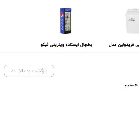
ی فریدولین مدل
یخچال ایستاده ویترینی فیکو
عرض 60 سانتی متر
بازگشت به بالا