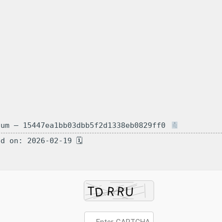
Hash-sum — 15447ea1bb03dbb5f2d1338eb0829ff0
🗓 Updated on: 2026-02-19