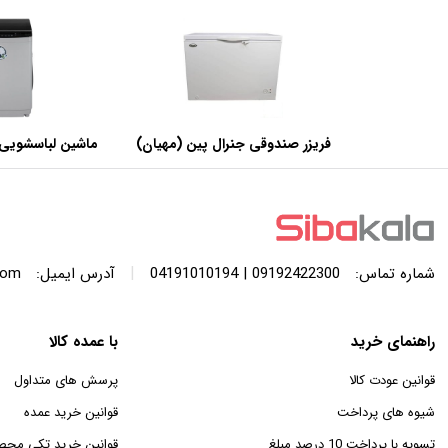
فریزر صندوقی جنرال پین (مهیان)
ماشین لباسشویی 
با ظرفیت 440 لیتر
SWF120A ظرفیت 12 کیلوگرم
|
شماره تماس:
09192422300 | 04191010194
آدرس ایمیل:
com
راهنمای خرید
با عمده کالا
قوانین عودت کالا
پرسش های متداول
شیوه های پرداخت
قوانین خرید عمده
تسویه با پرداخت 10 درصد مبلغ
قوانین خرید تکی محص