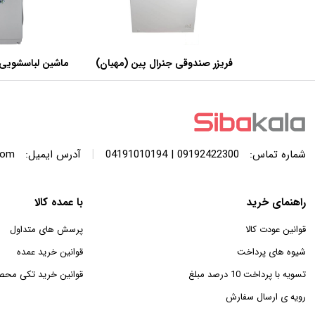
فریزر صندوقی جنرال پین (مهیان)
ماشین لباسشویی 
با ظرفیت 440 لیتر
SWF120A ظرفیت 12 کیلوگرم
|
شماره تماس:
09192422300 | 04191010194
آدرس ایمیل:
com
راهنمای خرید
با عمده کالا
قوانین عودت کالا
پرسش های متداول
شیوه های پرداخت
قوانین خرید عمده
تسویه با پرداخت 10 درصد مبلغ
قوانین خرید تکی محص
رویه ی ارسال سفارش