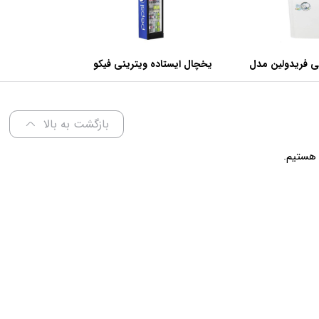
ی فریدولین مدل
یخچال ایستاده ویترینی فیکو
عرض 60 سانتی متر
بازگشت به بالا