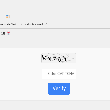
Hash-code:
dec45b2ba05365cd49a2aee1f2
2026-02-18
Verify