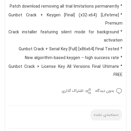
Patch download removing all trial limitations permanently
Gunbot Crack + Keygen [Final] (x32-x64) [Lifetime]
Premium
Crack installer featuring silent mode for background
activation
Gunbot Crack + Serial Key [Full] [x86x64] Final Tested
New algorithm-based keygen – high success rate
Gunbot Crack + License Key All Versions Final Ultimate
FREE
بدون دیدگاه
اشتراک گذاری
دسته‌بندی نشده