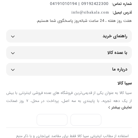
09192422300 | 04191010194
شماره تماس:
آدرس ایمیل:
info@sibakala.com
هفت روز هفته ، 24 ساعت شبانه‌روز پاسخگوی شما هستیم.
راهنمای خرید
با عمده کالا
درباره ما
سیبا کالا
سیبا کالا به عنوان یکی از قدیمی‌ترین فروشگاه های عمده فروشی اینترنتی با بیش
از یک دهه تجربه، با پایبندی به سه اصل، پرداخت در محل، ۷ روز ضمانت
نمایش بیشتر
بازگشت کالا و تضمین اصل‌بودن کالا موفق شده تا همگام با فروشگاه‌های معتبر
جهان، به بزرگ‌ترین فروشگاه اینترنتی ایران تبدیل شود. به محض ورود به سایت
سیبا کالا با دنیایی از کالا رو به رو می‌شوید! هر آنچه که نیاز دارید و به ذهن شما
خطور می‌کند در اینجا پیدا خواهید کرد.
استفاده از مطالب اینترنتی سیبا کالا فقط برای مقاصد غیرتجاری و با ذکر منبع