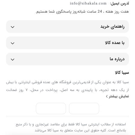
آدرس ایمیل:
info@sibakala.com
هفت روز هفته ، 24 ساعت شبانه‌روز پاسخگوی شما هستیم.
راهنمای خرید
با عمده کالا
درباره ما
سیبا کالا
سیبا کالا به عنوان یکی از قدیمی‌ترین فروشگاه های عمده فروشی اینترنتی با بیش
از یک دهه تجربه، با پایبندی به سه اصل، پرداخت در محل، ۷ روز ضمانت
نمایش بیشتر
بازگشت کالا و تضمین اصل‌بودن کالا موفق شده تا همگام با فروشگاه‌های معتبر
جهان، به بزرگ‌ترین فروشگاه اینترنتی ایران تبدیل شود. به محض ورود به سایت
سیبا کالا با دنیایی از کالا رو به رو می‌شوید! هر آنچه که نیاز دارید و به ذهن شما
خطور می‌کند در اینجا پیدا خواهید کرد.
استفاده از مطالب اینترنتی سیبا کالا فقط برای مقاصد غیرتجاری و با ذکر منبع
بلامانع است. کلیه حقوق این سایت متعلق به سیبا کالا می‌باشد