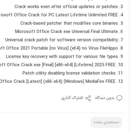
Crack works even after official updates or patches
rosoft Office Crack for PC Latest Lifetime Unlimited FREE
Crack-based patcher that modifies core binaries
Microsoft Office Crack exe Universal Final Ultimate
Universal crack patch for software version compatibility
ft Office 2021 Portable [no Virus] (x64) no Virus FileHippo
License key recovery with support for various file types
ft Office Crack exe [Final] [x86-x64] [Lifetime] 2025 FREE
Patch utility disabling license validation checks
Office Crack [Latest] (x86-x64) [Windows] MediaFire FREE
بدون دیدگاه
اشتراک گذاری
دسته‌بندی نشده