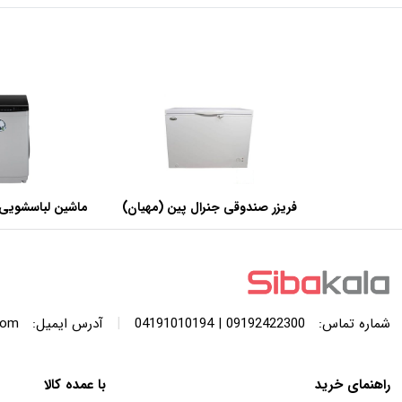
فریزر صندوقی جنرال پین (مهیان)
ماشین لباسشویی 
با ظرفیت 440 لیتر
SWF120A ظرفیت 12 کیلوگرم
|
شماره تماس:
09192422300 | 04191010194
آدرس ایمیل:
com
راهنمای خرید
با عمده کالا