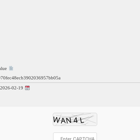
Hash Value:
970fec48ecb3902036957bb05a
Update: 2026-02-19