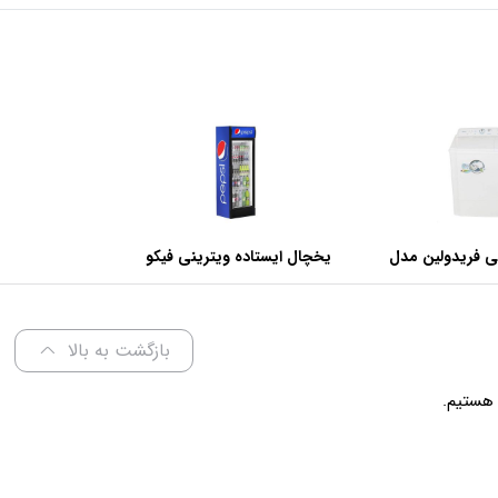
ی فریدولین مدل
یخچال ایستاده ویترینی فیکو
عرض 60 سانتی متر
بازگشت به بالا