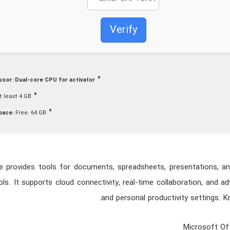
Verify
ssor:
Dual-core CPU for activator
t least 4 GB
pace:
Free: 64 GB
e provides tools for documents, spreadsheets, presentations, an
ols. It supports cloud connectivity, real-time collaboration, and
and personal productivity settings. K
Microsoft Of