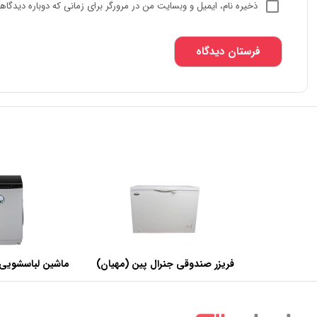
ذخیره نام، ایمیل و وبسایت من در مرورگر برای زمانی که دوباره دیدگا
فریزر صندوقی جنرال پین (مهیان)
ماشین لباسشویی 
با ظرفیت 440 لیتر
SWF120A ظرفیت 12 کیلوگرم