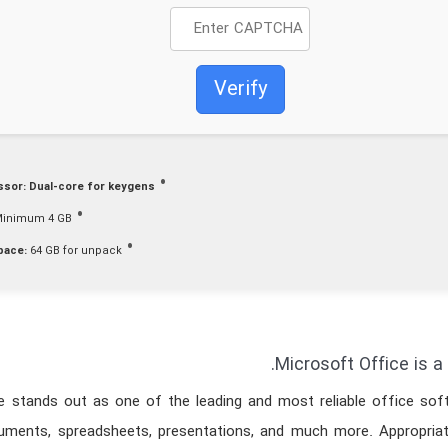
Verify
ssor:
Dual-core for keygens
inimum 4 GB
pace:
64 GB for unpack
Microsoft Office is a 
e stands out as one of the leading and most reliable office soft
uments, spreadsheets, presentations, and much more. Appropriate