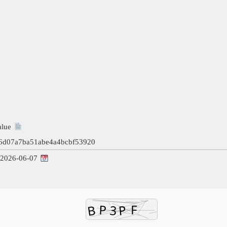
Hash Value:
66d07a7ba51abe4a4bcbf53920
Update: 2026-06-07