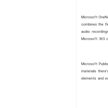
Microsoft OneNot
combines the fle
audio recordings
Microsoft 365 c
Microsoft Publis
materials there’
elements and ea