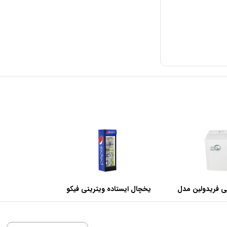
ی فریدولین مدل
یخچال ایستاده ویترینی فیکو
عرض 60 سانتی متر