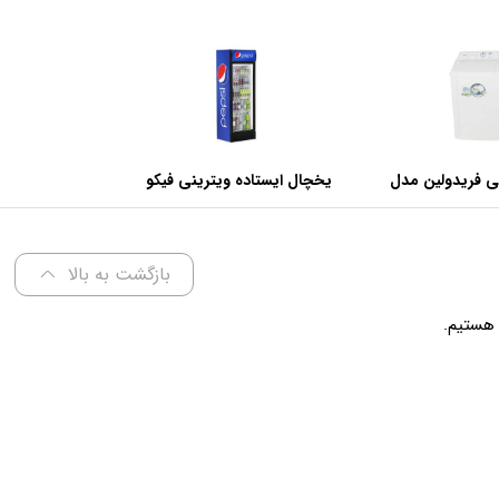
ی فریدولین مدل
یخچال ایستاده ویترینی فیکو
عرض 60 سانتی متر
بازگشت به بالا