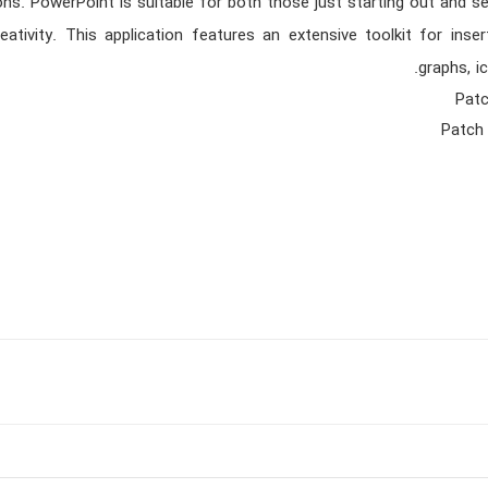
ons. PowerPoint is suitable for both those just starting out and s
eativity. This application features an extensive toolkit for inser
graphs, i
Patc
Patch 