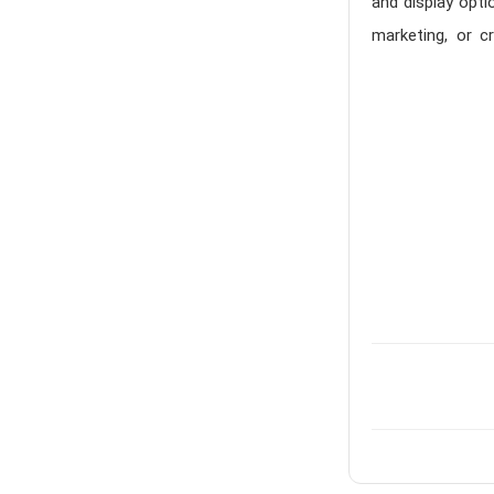
and display opti
marketing, or cr