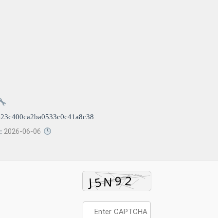
e23c400ca2ba0533c0c41a8c38
2026-06-06
Updated: