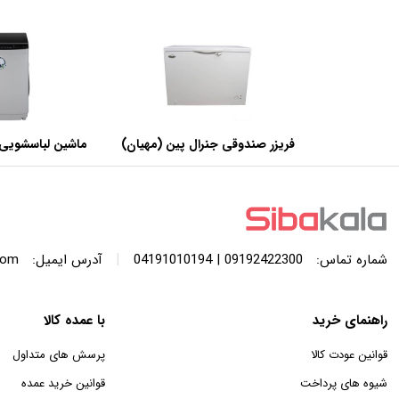
فریزر صندوقی جنرال پین (مهیان)
ماشین لباسشویی 
با ظرفیت 440 لیتر
SWF120A ظرفیت 12 کیلوگرم
|
شماره تماس:
09192422300 | 04191010194
آدرس ایمیل:
com
راهنمای خرید
با عمده کالا
قوانین عودت کالا
پرسش های متداول
شیوه های پرداخت
قوانین خرید عمده