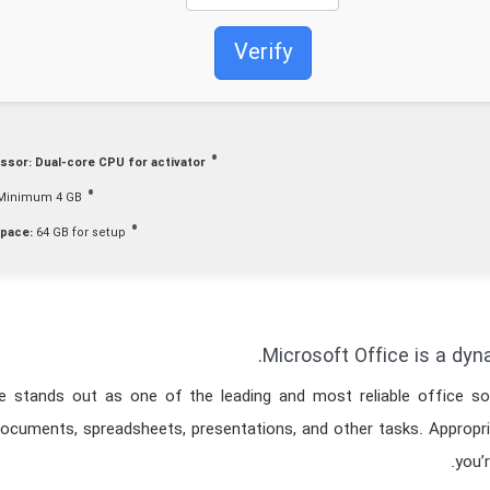
Verify
ssor:
Dual-core CPU for activator
Minimum 4 GB
space:
64 GB for setup
Microsoft Office is a dyna
e stands out as one of the leading and most reliable office s
documents, spreadsheets, presentations, and other tasks. Appropr
you’